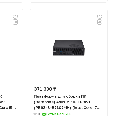
371 390 ₸
К
Платформа для сборки ПК
B63
(Barebone) Asus MiniPC PB63
Core i5
(PB63-B-B7107MH) [Intel Core i7
14700, Без ОЗУ, DOS]
0
Есть в наличии