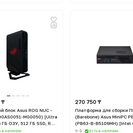
 ₸
270 750 ₸
й блок Asus ROG NUC -
Платформа для сборки П
90AS0051-M00050) [Ultra
(Barebone) Asus MiniPC P
6 ГБ ОЗУ, 512 ГБ SSD, RTX
(PB63-B-B5106MH) [Intel 
ndows 11]
14400, Без ОЗУ, DOS]
ь в наличии
0
Есть в наличии