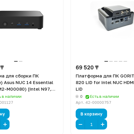
 ₸
69 520 ₸
а для сборки ПК
Платформа для ПК GORIT
) Asus NUC 14 Essential
820 LID for Intel NUC HDM
2-M00080) [Intel N97,
LID
 DOS]
ь в наличии
0
Есть в наличии
001127
Арт.
42-00000757
ну
В корзину