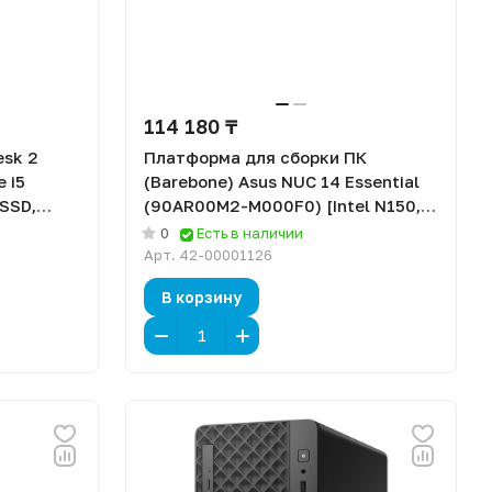
114 180 ₸
esk 2
Платформа для сборки ПК
 i5
(Barebone) Asus NUC 14 Essential
 SSD,
(90AR00M2-M000F0) [Intel N150,
нет ОЗУ, DOS]
0
Есть в наличии
Арт.
42-00001126
В корзину