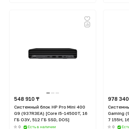
548 910 ₸
978 340
Системный блок HP Pro Mini 400
Системны
G9 (937R3EA) [Core i5-14500T, 16
Gaming (
ГБ ОЗУ, 512 ГБ SSD, DOS]
7 155H, 1
4060, Wi
0
Есть в наличии
0
Ест