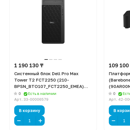
1 190 130 ₸
109 100
Системный блок Dell Pro Max
Платформ
Tower T2 FCT2250 (210-
(Barebone
BPSN_BTO107_FCT2250_EMEA)
(90AR00M
[Core Ultra 7 265, 32 ГБ ОЗУ, 1 ТБ
нет ОЗУ,
0
Есть в наличии
0
Ест
SSD, RTX A1000, Windows 11 Pro]
Арт.
33-00006579
Арт.
42-00
В корзину
В корзи