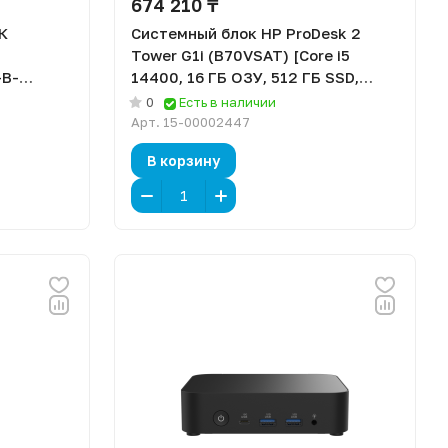
674 210 ₸
К
Системный блок HP ProDesk 2
Tower G1i (B70VSAT) [Core i5
-B-
14400, 16 ГБ ОЗУ, 512 ГБ SSD,
25H, Без
Windows 11 Pro]
0
Есть в наличии
Арт.
15-00002447
В корзину