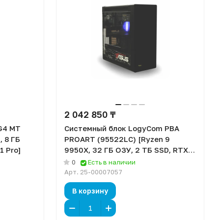
2 042 850 ₸
G4 MT
Системный блок LogyCom PBA
, 8 ГБ
PROART (95522LC) [Ryzen 9
1 Pro]
9950X, 32 ГБ ОЗУ, 2 ТБ SSD, RTX
4080 Super, DOS]
0
Есть в наличии
Арт.
25-00007057
В корзину