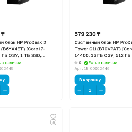
 ₸
579 230 ₸
й блок HP ProDesk 2
Системный блок HP ProD
 (B6YX4ET) [Core i7-
Tower G1i (B70VPAT) [Core
 ГБ ОЗУ, 1 ТБ SSD,
14400, 16 ГБ ОЗУ, 512 ГБ
1 Pro]
DOS]
ь в наличии
0
Есть в наличии
002445
Арт.
15-00002446
ну
В корзину