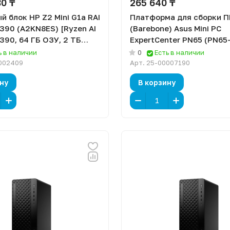
80 ₸
265 640 ₸
й блок HP Z2 Mini G1a RAI
Платформа для сборки П
390 (A2KN8ES) [Ryzen AI
(Barebone) Asus Mini PC
390, 64 ГБ ОЗУ, 2 ТБ
ExpertCenter PN65 (PN65
ows 11 Pro]
S5040MD) [Core Ultra 5 1
ь в наличии
0
Есть в наличии
ОЗУ, DOS]
002409
Арт.
25-00007190
ну
В корзину