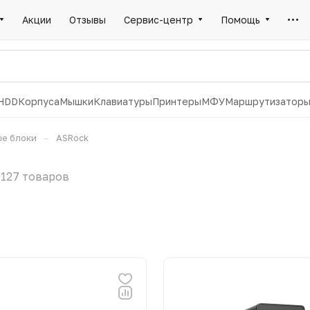
Акции
Отзывы
Сервис-центр
Помощь
HDD
Корпуса
Мышки
Клавиатуры
Принтеры
МФУ
Маршрутизатор
–
е блоки
ASRock
127 товаров