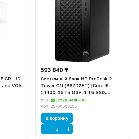
593 840 ₸
E GR-LID-
Системный блок HP ProDesk 2
I and VGA
Tower G1i (B6ZD2ET) [Core i5
14400, 16 ГБ ОЗУ, 1 ТБ SSD,
Windows 11 Pro]
0
Есть в наличии
Арт.
25-00008155
В корзину