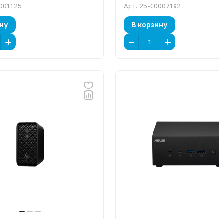
001125
Арт.
25-00007192
ну
В корзину