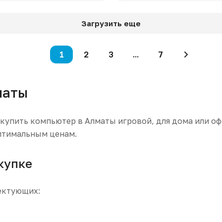
Загрузить еще
1
2
3
...
7
маты
де купить компьютер в Алматы игровой, для дома или о
птимальным ценам.
купке
ектующих: