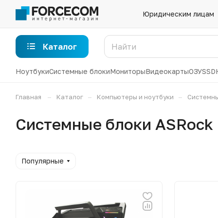
Юридическим лицам
Каталог
Ноутбуки
Системные блоки
Мониторы
Видеокарты
ОЗУ
SSD
–
–
–
Главная
Каталог
Компьютеры и ноутбуки
Системны
Системные блоки ASRock
Популярные