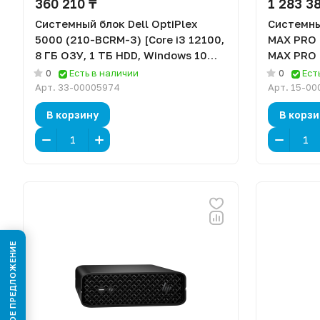
360 210 ₸
1 283 3
Системный блок Dell OptiPlex
Системны
5000 (210-BCRM-3) [Core i3 12100,
MAX PRO 
8 ГБ ОЗУ, 1 ТБ HDD, Windows 10
MAX PRO 
Pro]
SSD, Wind
0
Есть в наличии
0
Ест
Арт.
33-00005974
Арт.
15-00
В корзину
В корзи
КОММЕРЧЕСКОЕ ПРЕДЛОЖЕНИЕ