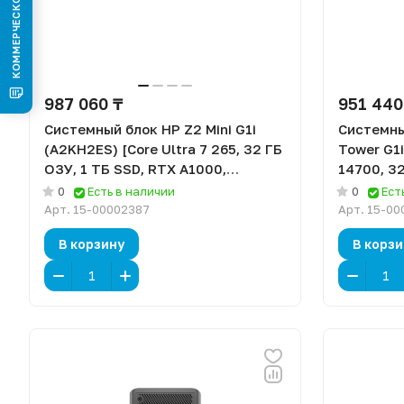
987 060 ₸
951 440
Системный блок HP Z2 Mini G1i
Системны
(A2KH2ES) [Core Ultra 7 265, 32 ГБ
Tower G1i
ОЗУ, 1 ТБ SSD, RTX A1000,
14700, 32
Windows 11 Pro]
Windows 1
0
Есть в наличии
0
Ест
Арт.
15-00002387
Арт.
15-00
В корзину
В корзи