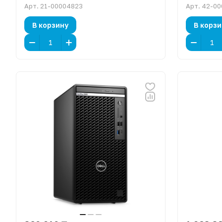
Арт.
21-00004823
Арт.
42-00
В корзину
В корзи