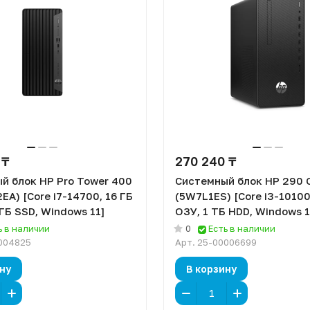
 ₸
270 240 ₸
й блок HP Pro Tower 400
Системный блок HP 290 
EA) [Core i7-14700, 16 ГБ
(5W7L1ES) [Core i3-10100
ГБ SSD, Windows 11]
ОЗУ, 1 ТБ HDD, Windows 1
ь в наличии
0
Есть в наличии
004825
Арт.
25-00006699
ну
В корзину