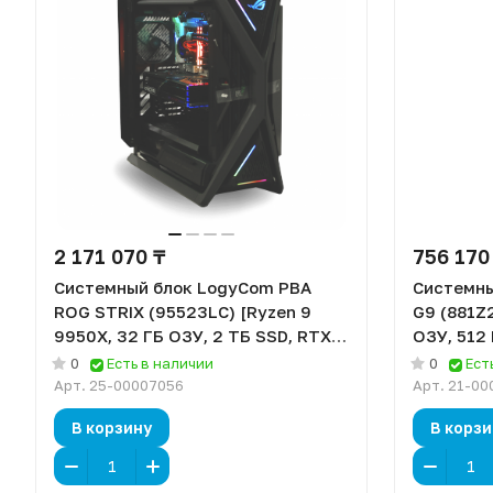
2 171 070 ₸
756 170
Системный блок LogyCom PBA
Системны
ROG STRIX (95523LC) [Ryzen 9
G9 (881Z2
9950X, 32 ГБ ОЗУ, 2 ТБ SSD, RTX
ОЗУ, 512 
4080 Super, DOS]
0
Есть в наличии
0
Ест
Арт.
25-00007056
Арт.
21-00
В корзину
В корзи