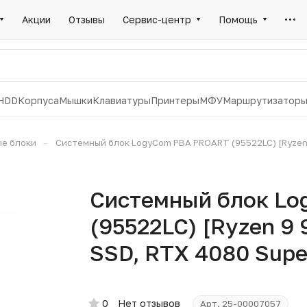
Акции
Отзывы
Сервис-центр
Помощь
HDD
Корпуса
Мышки
Клавиатуры
Принтеры
МФУ
Маршрутизатор
–
е блоки
Системный блок LogyCom PBA PROART (95522LC) [Ryzen 9
Системный блок L
(95522LC) [Ryzen 9 
SSD, RTX 4080 Supe
0
Нет отзывов
Арт.
25-00007057