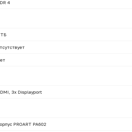
DR 4
 ТБ
тсутствует
ет
DMI, 3x Displayport
орпус PROART PA602