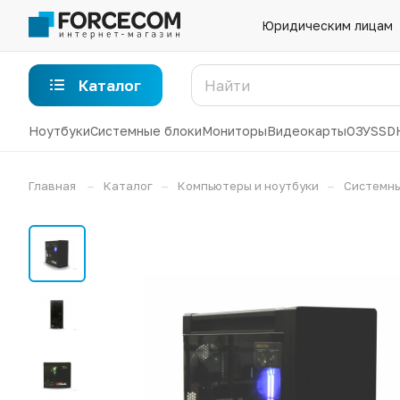
Юридическим лицам
Каталог
Ноутбуки
Системные блоки
Мониторы
Видеокарты
ОЗУ
SSD
–
–
–
Главная
Каталог
Компьютеры и ноутбуки
Системны