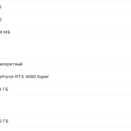
6
2
4 МБ
искретный
eForce RTX 4080 Super
6 ГБ
2 ГБ