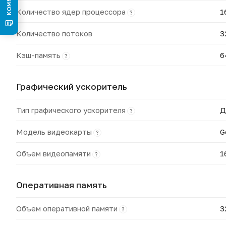
Количество ядер процессора
1
?
Количество потоков
3
Кэш-память
6
?
Графический ускоритель
Тип графического ускорителя
Д
?
Модель видеокарты
G
?
Объем видеопамяти
1
?
Оперативная память
Объем оперативной памяти
3
?