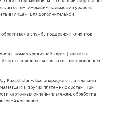
оисходит с применением технологии шифрования
овским сетям, имеющим наивысший уровень
ретьим лицам. Для дополнительной
е обратиться в службу поддержки клиентов
e-mail, номер кредитной карты) является
ой карты передаются только в зашифрованном
ay Kazakhstan». Все операции с платежными
 MasterCard и других платежных систем. При
ости карточных онлайн-платежей, обработка
инговой компании.