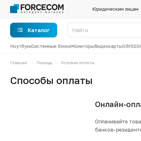
Юридическим лицам
Каталог
Ноутбуки
Системные блоки
Мониторы
Видеокарты
ОЗУ
SSD
–
–
Главная
Помощь
Условия оплаты
Способы оплаты
Онлайн-опл
Оплачивайте това
банков-резиденто