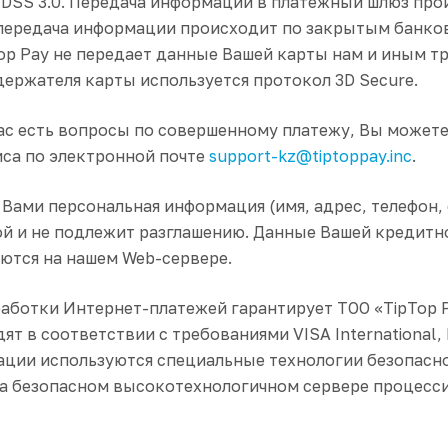
 DSS 3.0. Передача информации в платежный шлюз пр
 передача информации происходит по закрытым банк
op Pay не передает данные Вашей карты нам и иным т
ержателя карты используется протокол 3D Secure.
 Вас есть вопросы по совершенному платежу, Вы может
са по электронной почте
support-kz@tiptoppay.inc
.
Вами персональная информация (имя, адрес, телефон, 
й и не подлежит разглашению. Данные Вашей кредитн
яются на нашем Web-сервере.
аботки Интернет-платежей гарантирует ТОО «TipTop P
ят в соответствии с требованиями VISA International,
ации используются специальные технологии безопасн
на безопасном высокотехнологичном сервере процесс