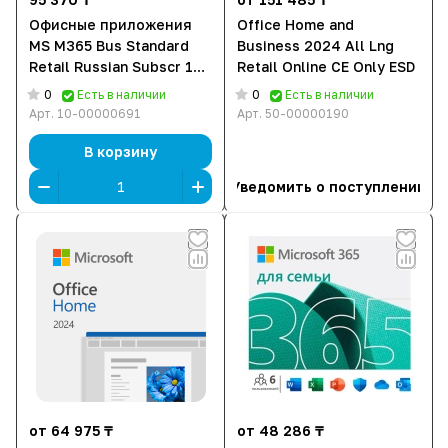
Офисные приложения
Office Home and
MS M365 Bus Standard
Business 2024 All Lng
Retail Russian Subscr 1YR
Retail Online CE Only ESD
Kazakhstan Only
0
0
Есть в наличии
Есть в наличии
Medialess P8 [KLQ-
Арт.
10-00000691
Арт.
50-00000190
00692]
В корзину
Уведомить о поступлении
от 64 975 ₸
от 48 286 ₸