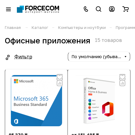
–
–
–
Главная
Каталог
Компьютеры и ноутбуки
Программ
Офисные приложения
15 товаров
Фильтр
По умолчанию (убывание)
95 370 ₸
от 151 485 ₸