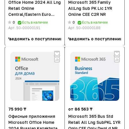
Office Home 2024 All Lng
Microsoft 365 Family
Retail Online
AllLng Sub PK Lic 1YR
Central/Eastern Euro
Online CEE C2R NR
Only Dwn
0
0
Есть в наличии
Есть в наличии
Арт.
50-00000191
Арт.
50-00000188
Уведомить о поступлении
Уведомить о поступлении
75 990 ₸
от 86 563 ₸
Офисные приложения
Microsoft 365 Bus Std
Microsoft Office Home
Retail All Lng SubPKL 1YR
2024 Russian Kazakhstan
Onln CEE Only DwnLd NR