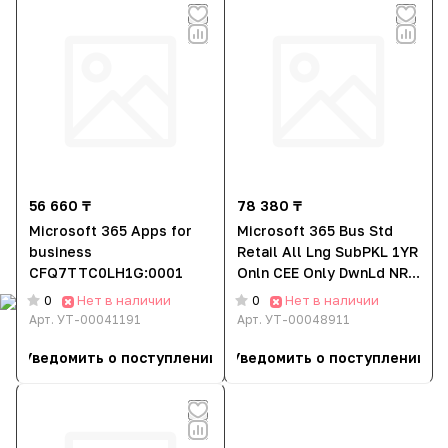
56 660 ₸
78 380 ₸
Microsoft 365 Apps for
Microsoft 365 Bus Std
business
Retail All Lng SubPKL 1YR
CFQ7TTC0LH1G:0001
Onln CEE Only DwnLd NR
KLQ-00217 Электронный
Нет в наличии
Нет в наличии
0
0
ключ (Услуга)
Арт.
УТ-00041191
Арт.
УТ-00048911
Уведомить о поступлении
Уведомить о поступлении