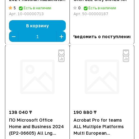
Only Medialess (EP2-
5
0
Есть в наличии
Есть в наличии
06868)
Арт.
10-00000713
Арт.
50-00000187
В корзину
Уведомить о поступлении
138 040 ₸
190 880 ₸
ПО Microsoft Office
Acrobat Pro for teams
Home and Business 2024
ALL Multiple Platforms
(EP2-06605) All Lng
Multi European