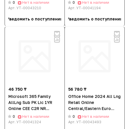
(услуга)
Languages Subscription
Нет в наличии
Нет в наличии
0
0
New (65324059BA01A12)
Арт.
УТ-00043210
Арт.
УТ-00041194
Уведомить о поступлении
Уведомить о поступлении
46 750 ₸
56 780 ₸
Microsoft 365 Family
Office Home 2024 All Lng
AllLng Sub PK Lic 1YR
Retail Online
Online CEE C2R NR
Central/Eastern Euro
(Электронный ключ)
Only Dwn EP2-06797 Эл.
Нет в наличии
Нет в наличии
0
0
EP2-36891 (услуга)
ключ (Услуга)
Арт.
УТ-00041324
Арт.
УТ-00043493