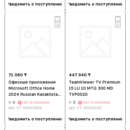
Уведомить о поступлении
Уведомить о поступлении
71 060 ₸
447 940 ₸
Офисные приложения
TeamViewer TV Premium
Microsoft Office Home
15 LU 10 MTG 300 MD
2024 Russian Kazakhstan
TVP0020
Only Medialess (EP2-
Нет в наличии
Нет в наличии
0
0
06868)
Арт.
УТ-00043908
Арт.
УТ-00041192
Уведомить о поступлении
Уведомить о поступлении