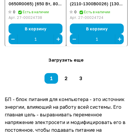
0650R0065) [650 Вт, 80
(2110-1300B0026) [1300
PLUS Bronze, 5x SATA, 2 x
Вт, 80 PLUS Platinum, 10x
0
0
Есть в наличии
Есть в наличии
6+2 pin PCIe, 1x 4+4 pin
SATA, 1 x 16 pin
Арт.
27-00024738
Арт.
27-00024724
CPU, ATX]
(12VHPWR), 4 x 6+2 pin
PCIe, 2x 4+4 pin CPU,
В корзину
В корзину
ATX]
Загрузить еще
1
2
3
БП - блок питания для компьютера - это источник
энергии, влияющий на работу всей системы. Его
главная цель - выравнивать переменное
напряжение электросети и модифицировать его в
постоянное, чтобы подавать питание на