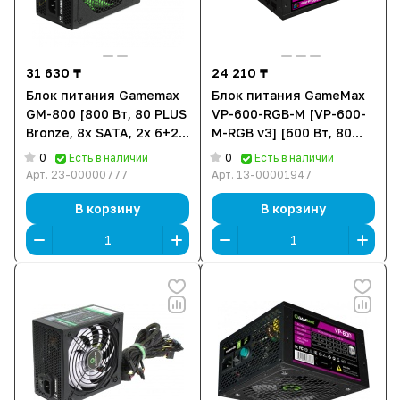
31 630 ₸
24 210 ₸
Блок питания Gamemax
Блок питания GameMax
GM-800 [800 Вт, 80 PLUS
VP-600-RGB-M [VP-600-
Bronze, 8x SATA, 2x 6+2
M-RGB v3] [600 Вт, 80
pin PCIe, 1x 4+4 pin CPU,
PLUS Bronze, 6x SATA, 2x
0
0
Есть в наличии
Есть в наличии
EPS12V]
6+2 pin PCIe, 1x 4+4 pin
Арт.
23-00000777
Арт.
13-00001947
CPU, EPS12V]
В корзину
В корзину