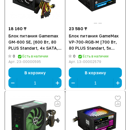
18 160 ₸
23 580 ₸
Блок питания Gamemax
Блок питания GameMax
GM-600 SE, [600 Вт, 80
VP-700-RGB-M [700 Вт,
PLUS Standart, 4x SATA,
80 PLUS Standart, 5x
1x 6+2 pin PCIe, 1x 4+4
SATA, 2x 6+2 pin PCIe, 1x
0
0
Есть в наличии
Есть в наличии
pin CPU, EPS12V]
4+4 pin CPU, EPS12V]
Арт.
23-00000595
Арт.
13-00002579
В корзину
В корзину