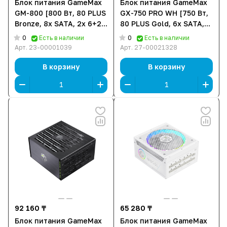
Блок питания GameMax
Блок питания GameMax
GM-800 [800 Вт, 80 PLUS
GX-750 PRO WH [750 Вт,
Bronze, 8x SATA, 2x 6+2
80 PLUS Gold, 6x SATA,
pin PCIe, 1x 4+4 pin CPU]
4x 6+2 pin PCIe, 2x 4+4
0
0
Есть в наличии
Есть в наличии
pin CPU, ATX]
Арт.
23-00001039
Арт.
27-00021328
В корзину
В корзину
92 160 ₸
65 280 ₸
Блок питания GameMax
Блок питания GameMax