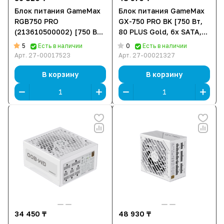
Блок питания GameMax
Блок питания GameMax
RGB750 PRO
GX-750 PRO BK [750 Вт,
(213610500002) [750 ВТ,
80 PLUS Gold, 6x SATA,
80 PLUS Gold, 8x SATA,
4x 6+2 pin PCIe, 2x 4+4
5
0
Есть в наличии
Есть в наличии
2x 6+2 pin PCIe, 2x 4+4
pin CPU, ATX]
Арт.
27-00017523
Арт.
27-00021327
pin CPU, ATX]
В корзину
В корзину
34 450 ₸
48 930 ₸