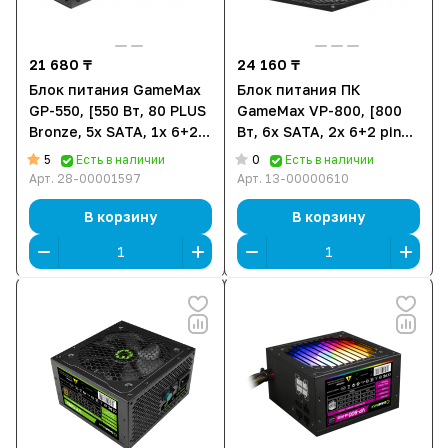
21 680 ₸
24 160 ₸
Блок питания GameMax
Блок питания ПК
GP-550, [550 Вт, 80 PLUS
GameMax VP-800, [800
Bronze, 5x SATA, 1x 6+2
Вт, 6x SATA, 2x 6+2 pin
pin PCIe, 1x 4+4 pin CPU,
PCIe, 1x 4+4 pin CPU]
5
0
Есть в наличии
Есть в наличии
EPS12V]
Арт.
28-00001597
Арт.
13-00000610
В корзину
В корзину