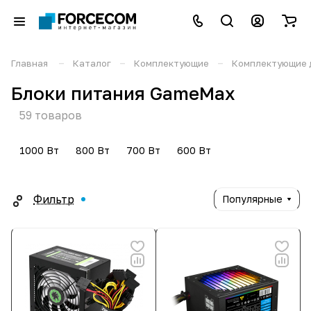
–
–
–
Главная
Каталог
Комплектующие
Комплектующие 
Блоки питания GameMax
59 товаров
1000 Вт
800 Вт
700 Вт
600 Вт
Фильтр
Популярные