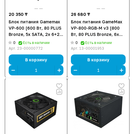
20 350 ₸
26 680 ₸
Блок питания Gamemax
Блок питания GameMax
VP-600 [600 Вт, 80 PLUS
VP-800-RGB-M v3 [800
Bronze, 5x SATA, 2x 6+2
Вт, 80 PLUS Bronze, 6x
pin PCIe, 1x 4+4 pin CPU]
SATA, 2x 6+2 pin PCIe, 1x
0
0
Есть в наличии
Есть в наличии
4+4 pin CPU, EPS12V]
Арт.
23-00000772
Арт.
13-00001953
В корзину
В корзину