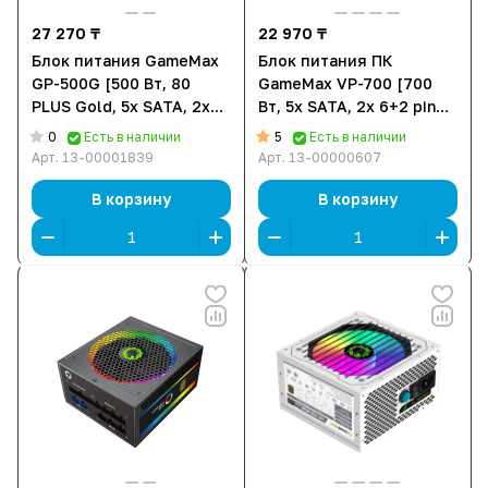
27 270 ₸
22 970 ₸
Блок питания GameMax
Блок питания ПК
GP-500G [500 Вт, 80
GameMax VP-700 [700
PLUS Gold, 5x SATA, 2x
Вт, 5x SATA, 2x 6+2 pin
6+2 pin PCIe, 1x 4+4 pin
PCIe, 1x 4+4 pin CPU]
0
5
Есть в наличии
Есть в наличии
CPU, EPS12V]
Арт.
13-00001839
Арт.
13-00000607
В корзину
В корзину