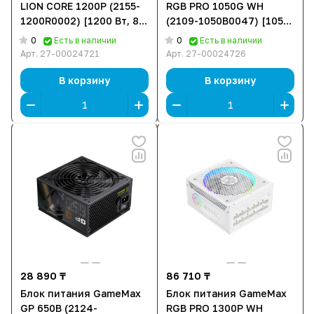
LION CORE 1200P (2155-
RGB PRO 1050G WH
1200R0002) [1200 Вт, 80
(2109-1050B0047) [1050
PLUS Platinum, 8x SATA, 1
Вт, 80 PLUS Gold, 10x
0
0
Есть в наличии
Есть в наличии
x 16 pin (12VHPWR), 4 x
SATA, 1 x 16 pin
Арт.
27-00024721
Арт.
27-00024726
6+2 pin PCIe, 2x 4+4 pin
(12VHPWR), 4 x 6+2 pin
CPU, ATX]
PCIe, 2x 4+4 pin CPU,
В корзину
В корзину
ATX]
28 890 ₸
86 710 ₸
Блок питания GameMax
Блок питания GameMax
GP 650B (2124-
RGB PRO 1300P WH