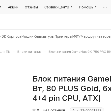
Акции
Отзывы
Сервис-центр
Помощь
HDD
Корпуса
Мышки
Клавиатуры
Принтеры
МФУ
Маршрутизатор
–
–
для ПК
Блоки питания
Блок питания GameMax GX-750 PRO BK [7
Блок питания Game
Вт, 80 PLUS Gold, 6x
4+4 pin CPU, ATX]
0
Нет отзывов
Арт.
27-00021327