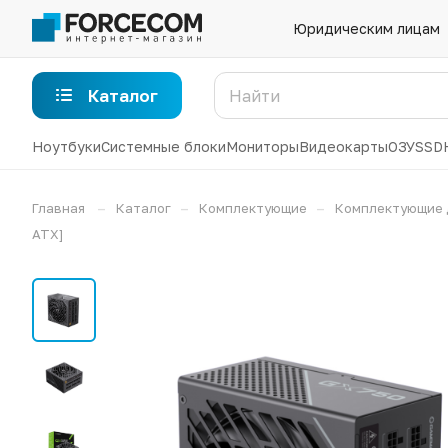
Юридическим лицам
Каталог
Ноутбуки
Системные блоки
Мониторы
Видеокарты
ОЗУ
SSD
–
–
–
Главная
Каталог
Комплектующие
Комплектующие 
ATX]