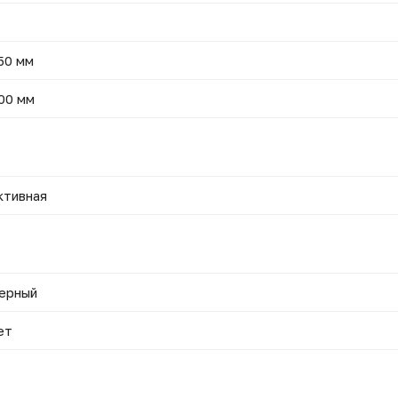
50 мм
00 мм
ктивная
ерный
ет