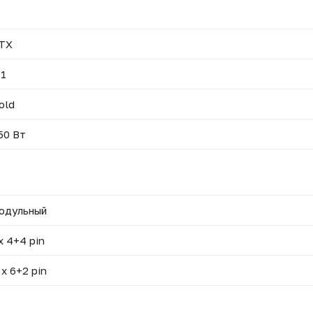
TX
.1
old
50 Вт
одульный
x 4+4 pin
 x 6+2 pin