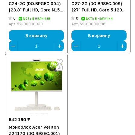
C24-2G (DQ.BPGEC.004)
C27-2G (DQ.BRSEC.009)
[23.8" Full HD, Core N150,
[27" Full HD, Core 5 120U,
16 ГБ ОЗУ, 512 ГБ SSD,
8 ГБ ОЗУ, 512 ГБ SSD,
0
0
Есть в наличии
Есть в наличии
DOS]
DOS]
Арт.
52-00000038
Арт.
52-00000036
В корзину
В корзину
542 160 ₸
Моноблок Acer Veriton
Z2417G (DQ.R98EC.001)