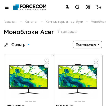
–
–
–
Главная
Каталог
Компьютеры и ноутбуки
Монобло
Моноблоки Acer
7 товаров
Фильтр
Популярные
380 230 ₸
510 570 ₸