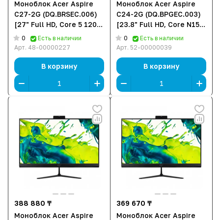
Моноблок Acer Aspire
Моноблок Acer Aspire
C27-2G (DQ.BRSEC.006)
C24-2G (DQ.BPGEC.003)
[27" Full HD, Core 5 120U,
[23.8" Full HD, Core N150,
16 ГБ ОЗУ, 512 ГБ SSD,
8 ГБ ОЗУ, 256 ГБ SSD,
0
0
Есть в наличии
Есть в наличии
DOS]
DOS]
Арт.
48-00000227
Арт.
52-00000039
В корзину
В корзину
388 880 ₸
369 670 ₸
Моноблок Acer Aspire
Моноблок Acer Aspire