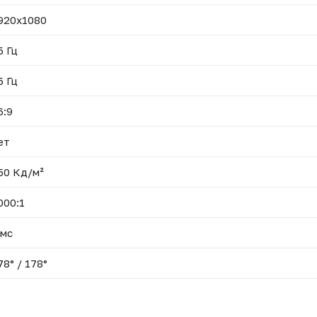
920x1080
5 Гц
5 Гц
6:9
ет
50 Кд/м²
000:1
 мс
78° / 178°