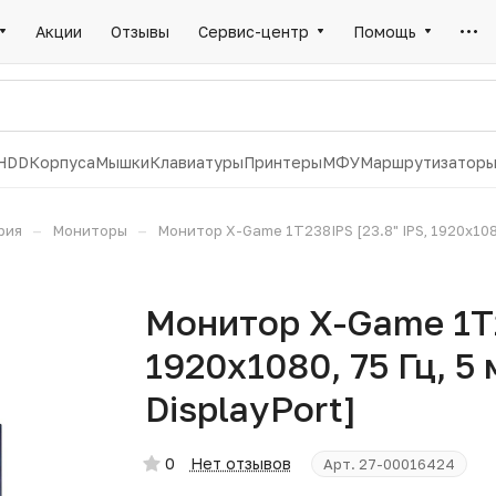
Акции
Отзывы
Сервис-центр
Помощь
HDD
Корпуса
Мышки
Клавиатуры
Принтеры
МФУ
Маршрутизатор
–
–
рия
Мониторы
Монитор X-Game 1T238IPS [23.8" IPS, 1920x1080,
Монитор X-Game 1T2
1920x1080, 75 Гц, 5 
DisplayPort]
0
Нет отзывов
Арт.
27-00016424