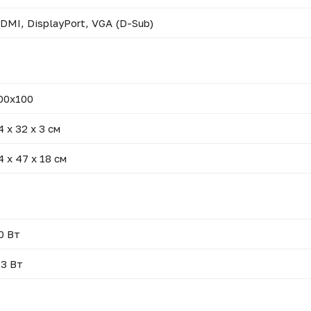
DMI, DisplayPort, VGA (D-Sub)
00x100
4 х 32 х 3 см
4 х 47 х 18 см
0 Вт
.3 Вт