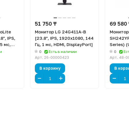
51 750 ₸
69 580
oLite
Монитор LG 24G411A-B
Монитор
", IPS,
[23.8", IPS, 1920x1080, 144
SH242YP
5 мс,
Гц, 1 мс, HDMI, DisplayPort]
Series) 
[23.8", 
и
0
Есть в наличии
0
Ес
Гц, 1 мс,
Арт.
26-00000423
Арт.
48-0
В корзину
В корз