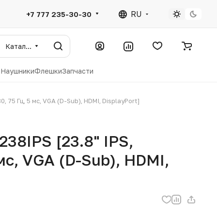
RU
+7 777 235-30-30
Каталог
ы
Наушники
Флешки
Запчасти
 75 Гц, 5 мс, VGA (D-Sub), HDMI, DisplayPort]
38IPS [23.8" IPS,
мс, VGA (D-Sub), HDMI,