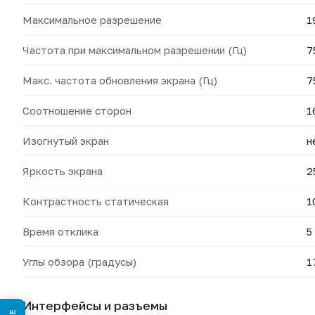
Максимальное разрешение
1
Частота при максимальном разрешении (Гц)
7
Макс. частота обновления экрана (Гц)
7
Соотношение сторон
1
Изогнутый экран
н
Яркость экрана
2
Контрастность статическая
1
Время отклика
5
Углы обзора (градусы)
1
Интерфейсы и разъемы