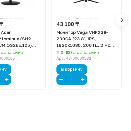
 ₸
43 100 ₸
 Acer
Монитор Vega VHF238-
1bmihux (SH2
200CA [23.8", IPS,
(UM.QS2EE.105)
1920x1080, 200 Гц, 2 мс,
IPS, 1920x1080, 144
HDMI, DisplayPort]
ть в наличии
0
Есть в наличии
 HDMI]
0000165
Арт.
43-00000582
ину
В корзину