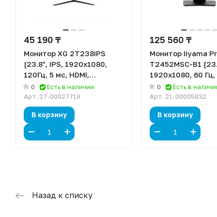
45 190 ₸
125 560 ₸
Монитор XG 2T238IPS
Монитор Iiyama Pr
[23.8", IPS, 1920x1080,
T2452MSC-B1 [23.8
120Гц, 5 мс, HDMI,
1920x1080, 60 Гц, 
DisplayPort, VGA (D-Sub)]
HDMI, DisplayPort]
0
Есть в наличии
0
Есть в наличи
Арт.
27-00027719
Арт.
21-00005832
В корзину
В корзину
Назад к списку