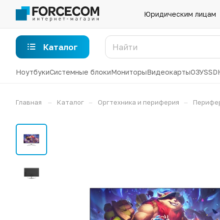
Юридическим лицам
Каталог
Ноутбуки
Системные блоки
Мониторы
Видеокарты
ОЗУ
SSD
–
–
–
Главная
Каталог
Оргтехника и периферия
Перифе