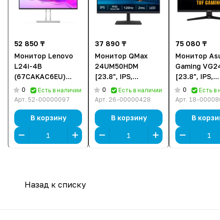
52 850 ₸
37 890 ₸
75 080 ₸
Монитор Lenovo
Монитор QMax
Монитор As
L24i-4B
24UM50HDM
Gaming VG2
(67CAKAC6EU)
[23.8", IPS,
[23.8", IPS,
[23.8", IPS,
1920x1080, 120Гц,
1920x1080, 
0
0
0
Есть в наличии
Есть в наличии
Есть в
1920x1080, 100 Гц,
2 мс, HDMI,
0.03 мс, HDM
Арт.
52-00000097
Арт.
26-00000428
Арт.
18-00008
4 мс, HDMI, VGA (D-
DisplayPort, VGA
DisplayPort]
Sub)]
(D-Sub)]
В корзину
В корзину
В корзи
Назад к списку