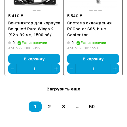
5 410 ₸
5 540 ₸
Вентилятор для корпуса
Система охлаждения
Be quiet! Pure Wings 2
PCCooler S85, blue
[92 x 92 мм, 1500 об/
Cooler for
мин, 33.15 CFM, 19 дБ,
S1700/1200/115x/775,
0
0
Есть в наличии
Есть в наличии
PWM]
1000-2700 rpm, 90W,
Арт.
27-00006822
Арт.
28-00011594
35CFM
В корзину
В корзину
Загрузить еще
1
2
3
...
50