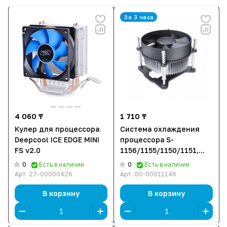
За 3 часа
4 060 ₸
1 710 ₸
Кулер для процессора
Система охлаждения
Deepcool ICE EDGE MINI
процессора S-
FS v2.0
1156/1155/1150/1151,
DeepCool CK-11508 DP-
0
0
Есть в наличии
Есть в наличии
ICAS-CK11508
Арт.
27-00000426
Арт.
00-00011146
В корзину
В корзину