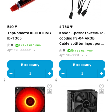
510 ₸
1 760 ₸
Термопаста ID-COOLING
Кабель-разветвитель Id-
ID-TG05
cooling FS-04 ARGB
Cable splitter input port
0
Есть в наличии
1x3pin, output port
Арт.
23-00000537
0
Есть в наличии
3x3pin
Арт.
28-00010737
В корзину
В корзину