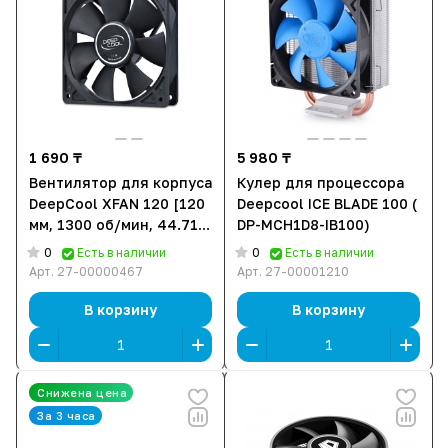
1 690 ₸
5 980 ₸
Вентилятор для корпуса
Кулер для процессора
DeepCool XFAN 120 [120
Deepcool ICE BLADE 100 (
мм, 1300 об/мин, 44.71
DP-MCH1D8-IB100)
CFM, 23.7 дБ]
0
0
Есть в наличии
Есть в наличии
Арт.
27-00000467
Арт.
27-00001210
В корзину
В корзину
Снижена цена
За 3 часа