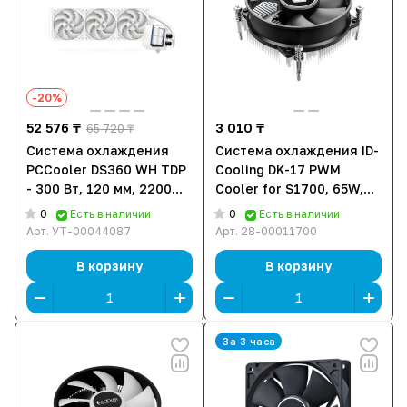
-20%
52 576 ₸
3 010 ₸
65 720 ₸
Система охлаждения
Система охлаждения ID-
PCCooler DS360 WH TDP
Cooling DK-17 PWM
- 300 Вт, 120 мм, 2200
Cooler for S1700, 65W,
об/мин, 16 дБ, 4 pin
9cm fan, 600-2200rpm,
0
0
Есть в наличии
Есть в наличии
45.8CFM, 4pin
Арт.
УТ-00044087
Арт.
28-00011700
В корзину
В корзину
За 3 часа