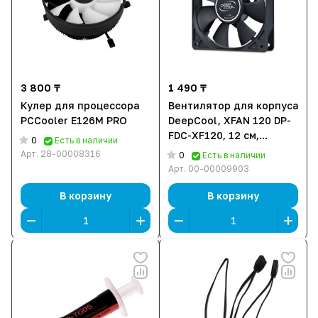
3 800 ₸
1 490 ₸
Кулер для процессора
Вентилятор для корпуса
PCCooler E126M PRO
DeepCool, XFAN 120 DP-
FDC-XF120, 12 см,
0
Есть в наличии
черный
Арт.
28-00008316
0
Есть в наличии
Арт.
00-00009903
В корзину
В корзину