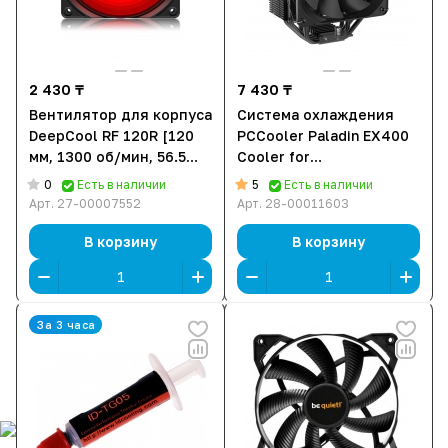
2 430 ₸
7 430 ₸
Вентилятор для корпуса
Система охлаждения
DeepCool RF 120R [120
PCCooler Paladin EX400
мм, 1300 об/мин, 56.5
Cooler for
CFM, 27 дБ]
S1200/1700/115x/AM4,
0
5
Есть в наличии
Есть в наличии
800-1800rpm, 120cm fan,
Арт.
27-00007552
Арт.
28-00011603
73.6CFM, 180W
В корзину
В корзину
За 3 часа