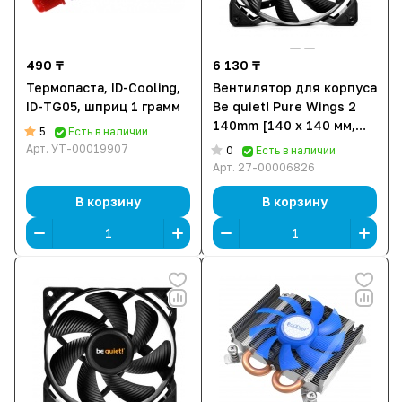
490 ₸
6 130 ₸
Термопаста, ID-Cooling,
Вентилятор для корпуса
ID-TG05, шприц 1 грамм
Be quiet! Pure Wings 2
140mm [140 x 140 мм,
5
Есть в наличии
1000 об/мин, 61.2 CFM,
Арт.
УТ-00019907
0
Есть в наличии
18.8 дБ]
Арт.
27-00006826
В корзину
В корзину