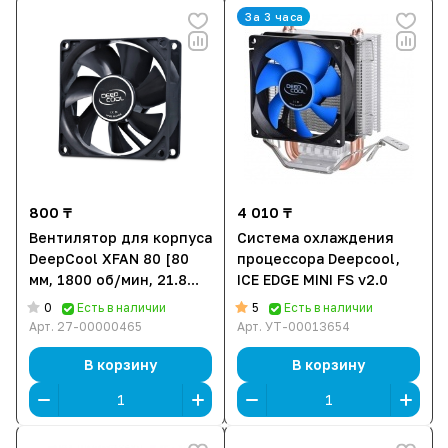
За 3 часа
800 ₸
4 010 ₸
Вентилятор для корпуса
Система охлаждения
DeepCool XFAN 80 [80
процессора Deepcool,
мм, 1800 об/мин, 21.8
ICE EDGE MINI FS v2.0
CFM, 20.3 дБ]
0
5
Есть в наличии
Есть в наличии
Арт.
27-00000465
Арт.
УТ-00013654
В корзину
В корзину