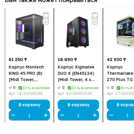
61 250 ₸
18 890 ₸
42 930 ₸
Корпус Montech
Корпус Xigmatek
Корпус
KING 45 PRO (B)
DUO X (EN45134)
Thermaltake
[Midi Tower,
[Midi Tower, 4 x
270 Plus TG
Черный]
120 мм RGB,
Matcha Gree
0
0
0
Есть в наличии
Есть в наличии
Есть в
черный]
1Y7-00MEWN
Арт.
18-00008286
Арт.
43-00000626
Арт.
27-00026
[Midi Tower, 
120 мм, зел
В корзину
В корзину
В корзи