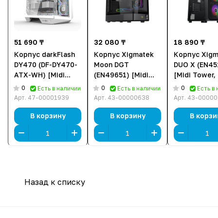
51 690 ₸
32 080 ₸
18 890 ₸
Корпус darkFlash
Корпус Xigmatek
Корпус Xigm
DY470 (DF-DY470-
Moon DGT
DUO X (EN45
ATX-WH) [Midi
(EN49651) [Midi
[Midi Tower, 
Tower, 4 x 120 мм
Tower, Черный]
120 мм RGB,
0
0
0
Есть в наличии
Есть в наличии
Есть в
ARGB, Белый]
черный]
Арт.
47-00001939
Арт.
43-00000638
Арт.
43-00000
В корзину
В корзину
В корзи
Назад к списку