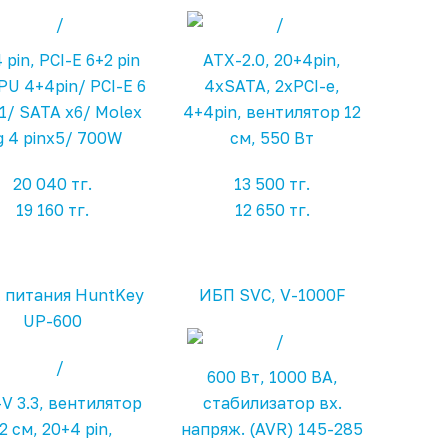
 pin, PCI-E 6+2 pin
ATX-2.0, 20+4pin,
PU 4+4pin/ PCI-E 6
4xSATA, 2xPCI-e,
x1/ SATA x6/ Molex
4+4pin, вентилятор 12
g 4 pinx5/ 700W
см, 550 Вт
20 040 тг.
13 500 тг.
19 160 тг.
12 650 тг.
 питания HuntKey
ИБП SVC, V-1000F
UP-600
600 Вт, 1000 ВА,
V 3.3, вентилятор
стабилизатор вх.
2 см, 20+4 pin,
напряж. (AVR) 145-285