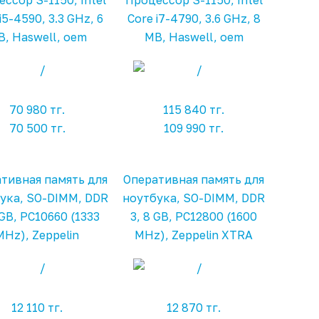
ссор S-1150, Intel
Процессор S-1150, Intel
i5-4590, 3.3 GHz, 6
Core i7-4790, 3.6 GHz, 8
, Haswell, oem
MB, Haswell, oem
70 980 тг.
115 840 тг.
70 500 тг.
109 990 тг.
тивная память для
Оперативная память для
ука, SO-DIMM, DDR
ноутбука, SO-DIMM, DDR
 GB, PC10660 (1333
3, 8 GB, PC12800 (1600
MHz), Zeppelin
MHz), Zeppelin XTRA
12 110 тг.
12 870 тг.