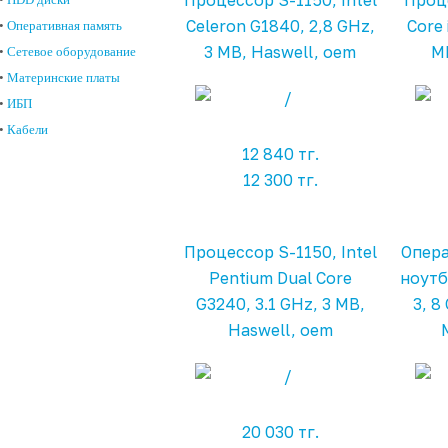
Процессор S-1150, Intel
Проце
Celeron G1840, 2,8 GHz,
Core 
•
Оперативная память
3 MB, Haswell, oem
MB
•
Сетевое оборудование
•
Материнские платы
•
ИБП
•
Кабели
12 840 тг.
12 300 тг.
Процессор S-1150, Intel
Опера
Pentium Dual Core
ноутб
G3240, 3.1 GHz, 3 MB,
3, 8
Haswell, oem
20 030 тг.