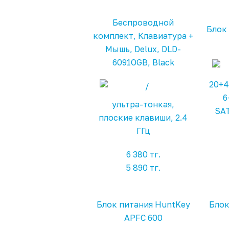
Беспроводной
Блок 
комплект, Клавиатура +
Мышь, Delux, DLD-
6091OGB, Black
20+4
6
ультра-тонкая,
SAT
плоские клавиши, 2.4
ГГц
6 380 тг.
5 890 тг.
Блок питания HuntKey
Блок
APFC 600