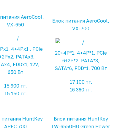
питания AeroCool,
Блок питания AeroCool,
VX-650
VX-700
Px1, 4+4Px1 , PCIe
20+4P*1, 4+4P*1, PCIe
+2Px2, PATAx3,
6+2P*2, PATA*3,
Ax4, FDDx1, 12V,
SATA*6, FDD*1, 700 Вт
650 Вт
17 100 тг.
15 900 тг.
16 360 тг.
15 150 тг.
 питания HuntKey
Блок питания HuntKey
APFC 700
LW-6550HG Green Power