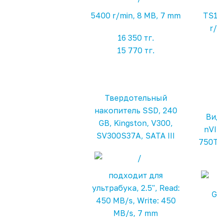
5400 r/min, 8 MB, 7 mm
TS1
r
16 350 тг.
15 770 тг.
Твердотельный
накопитель SSD, 240
Ви
GB, Kingston, V300,
nVI
SV300S37A, SATA III
750T
подходит для
ультрабука, 2.5", Read:
G
450 MB/s, Write: 450
MB/s, 7 mm