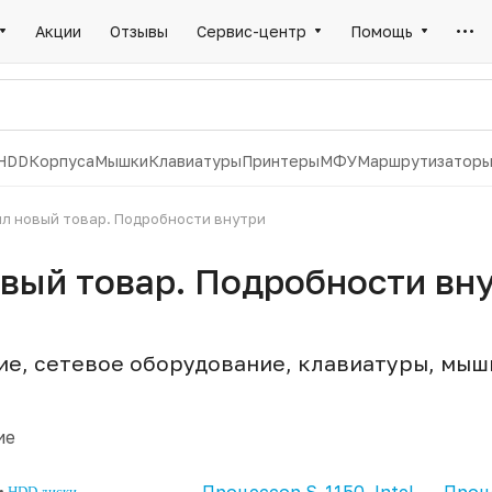
Акции
Отзывы
Сервис-центр
Помощь
HDD
Корпуса
Мышки
Клавиатуры
Принтеры
МФУ
Маршрутизатор
ил новый товар. Подробности внутри
овый товар. Подробности вн
, сетевое оборудование, клавиатуры, мыши
ие
•
HDD диски