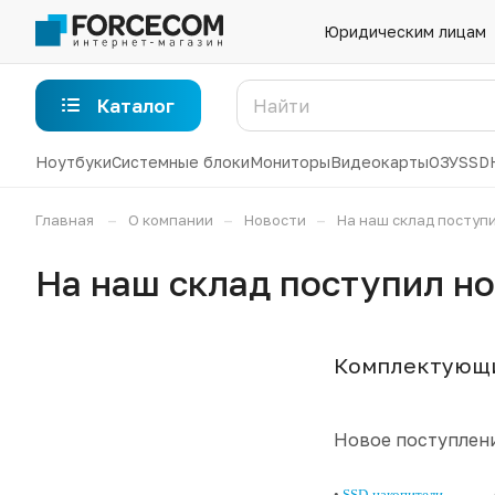
Юридическим лицам
Каталог
Ноутбуки
Системные блоки
Мониторы
Видеокарты
ОЗУ
SSD
–
–
–
Главная
О компании
Новости
На наш склад поступ
На наш склад поступил н
Комплектующие
Новое поступлен
•
SSD-накопители