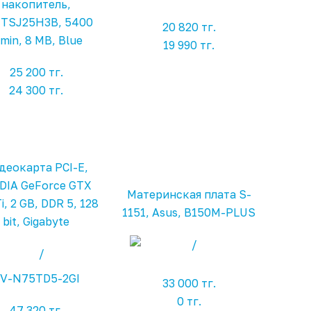
накопитель,
TSJ25H3B, 5400
20 820 тг.
/min, 8 MB, Blue
19 990 тг.
25 200 тг.
24 300 тг.
деокарта PCI-E,
DIA GeForce GTX
Материнская плата S-
i, 2 GB, DDR 5, 128
1151, Asus, B150M-PLUS
bit, Gigabyte
V-N75TD5-2GI
33 000 тг.
0 тг.
47 320 тг.