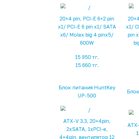
20+4 pin, PCI-E 6+2 pin
20+4
x1/ PCI-E 6 pin x1/ SATA
x1/ C
x6/ Molex big 4 pinx5/
pin 
600W
bi
15 950 тг.
15 660 тг.
Блок питания HuntKey
Блок
UP-500
ATX-V 3.3, 20+4pin,
ATX-
2xSATA, 1xPCI-e,
1
4+4pin, вентилятор 12