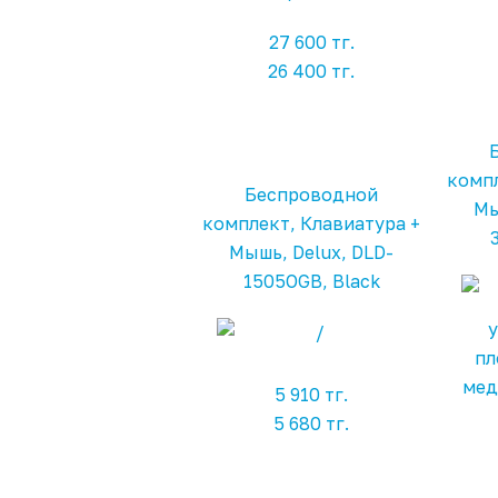
27 600 тг.
26 400 тг.
компл
Беспроводной
Мы
комплект, Клавиатура +
Мышь, Delux, DLD-
1505OGB, Black
у
пл
мед
5 910 тг.
5 680 тг.