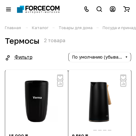
–
–
–
Главная
Каталог
Товары для дома
Посуда и прина
Термосы
2 товара
Фильтр
По умолчанию (убывание)
15 000 ₸
9 560 ₸