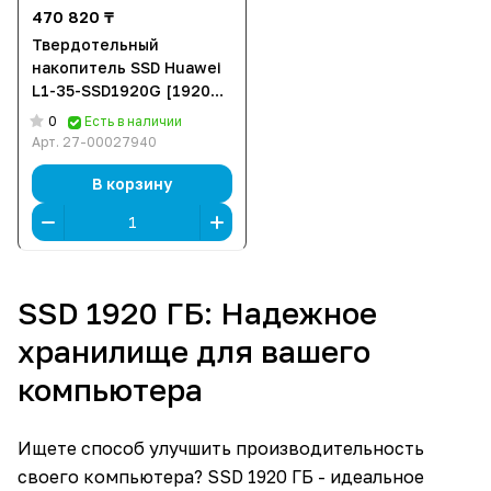
470 820 ₸
Твердотельный
накопитель SSD Huawei
L1-35-SSD1920G [1920
ГБ, 3.5", SAS, чтение: 550
0
Есть в наличии
МБ/с, запись: 500 МБ/с]
Арт.
27-00027940
В корзину
SSD 1920 ГБ: Надежное
хранилище для вашего
компьютера
Ищете способ улучшить производительность
своего компьютера? SSD 1920 ГБ - идеальное