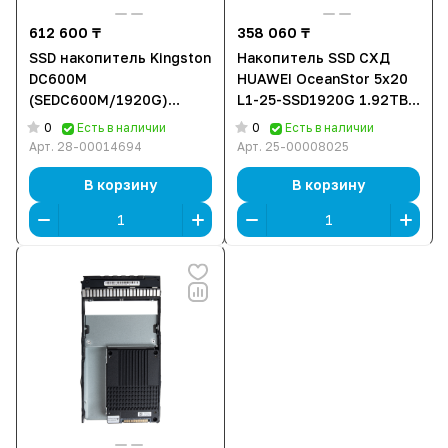
612 600 ₸
358 060 ₸
SSD накопитель Kingston
Накопитель SSD СХД
DC600M
HUAWEI OceanStor 5x20
(SEDC600M/1920G)
L1-25-SSD1920G 1.92TB
[1920 ГБ, 2.5"SATA III,
SSD SAS Disk Unit (2.5")
0
0
Есть в наличии
Есть в наличии
чтение: 560 МБ/с,
02356TLG
Арт.
28-00014694
Арт.
25-00008025
запись: 530 МБ/с, TLC]
В корзину
В корзину