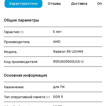
Характеристики
Отзывы
Доставка
Опла
Общие параметры
5 лет
Гарантия
?
AMD
Производитель
Radeon R5 UDIMM
Модель
R5516G5600U1S-U
Код производителя
Основная информация
для ПК
Назначение
DDR 5
Тип оперативной памяти
?