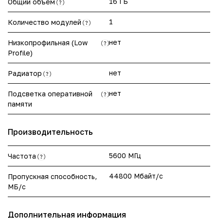
16 ГБ
Общий объем
?
1
Количество модулей
?
нет
Низкопрофильная (Low
?
Profile)
нет
Радиатор
?
нет
Подсветка оперативной
?
памяти
Производительность
5600 МГц
Частота
?
44800 Мбайт/с
Пропускная способность,
МБ/с
Дополнительная информация