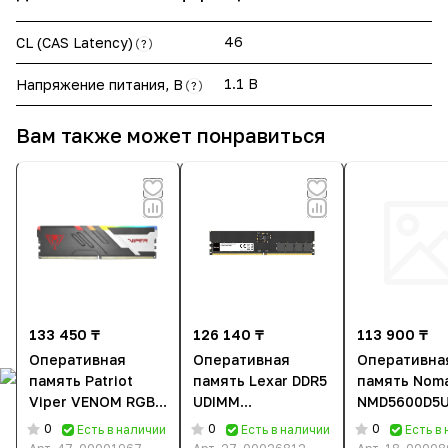
46
CL (CAS Latency)
?
1.1 В
Напряжение питания, В
?
Вам также может понравиться
133 450 ₸
126 140 ₸
113 900 ₸
Оперативная
Оперативная
Оперативна
память Patriot
память Lexar DDR5
память Nom
Viper VENOM RGB
UDIMM
NMD5600D5U
(PVVR516G56C36)
(LD5U16G56C46ST-
16GBRGBB [1
0
0
0
Есть в наличии
Есть в наличии
Есть в
[16 ГБ, DDR 5, 5600
BGS) [16 ГБ, DDR 5,
DDR 5, 5600 