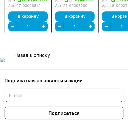
Есть в наличии
Есть в наличии
Есть в
BGS) [16 ГБ, DDR 5,
[16 ГБ, DDR 5, 5600
[16 ГБ, DDR 
Арт.
27-00026812
Арт.
25-00008200
Арт.
18-00007
5600 МГц, 1.35 В]
МГц, 1.1 В]
МГц, 1.35 В]
В корзину
В корзину
В корзи
Назад к списку
Подписаться
на новости и акции
Подписаться