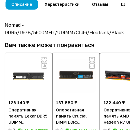
Описание
Характеристики
Отзывы
Дос
Nomad -
DDR5/16GB/5600MHz/UDIMM/CL46/Heatsink/Black
Вам также может понравиться
126 140 ₸
137 880 ₸
132 440 ₸
Оперативная
Оперативная
Оперативна
память Lexar DDR5
память Crucial
память AMD
UDIMM
DIMM DDR5
Radeon R7 
(LD5U16G56C46ST-
(CT16G56C46U5)
(R7S516G60
0
0
0