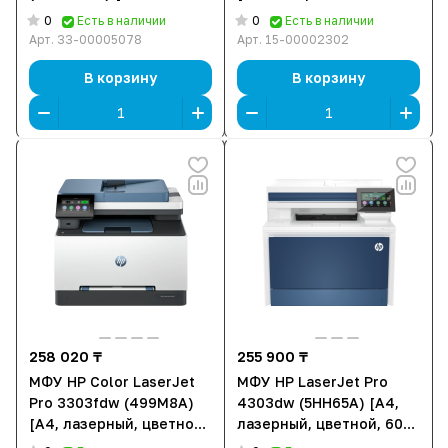
лазерный, цветной, 1200
600 x 600 DPI, Дуплекс,
0
0
Есть в наличии
Есть в наличии
x 1200 DPI, Дуплекс, Wi-
АПД, Wi-Fi, Ethernet (RJ-
Арт.
33-00005078
Арт.
15-00002302
Fi, Ethernet (RJ-45), USB]
45), USB]
В корзину
В корзину
258 020 ₸
255 900 ₸
МФУ HP Color LaserJet
МФУ HP LaserJet Pro
Pro 3303fdw (499M8A)
4303dw (5HH65A) [A4,
[A4, лазерный, цветной,
лазерный, цветной, 600
600 x 600 DPI, Дуплекс,
x 600 DPI, Дуплекс, Wi-Fi,