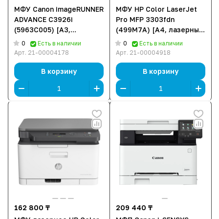
МФУ Canon imageRUNNER
МФУ HP Color LaserJet
ADVANCE C3926i
Pro MFP 3303fdn
(5963C005) [A3,
(499M7A) [A4, лазерный,
лазерный, цветной, 1200
цветной, 600 x 600 DPI,
0
0
Есть в наличии
Есть в наличии
x 1200 DPI, Дуплекс,
Дуплекс, АПД, Ethernet
Арт.
21-00004178
Арт.
21-00004918
Ethernet (RJ-45), USB]
(RJ-45), USB]
В корзину
В корзину
162 800 ₸
209 440 ₸