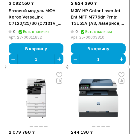
3 092 550 ₸
2 824 390 ₸
Базовый модуль МФУ
МФУ HP Color LaserJet
Xerox VersaLink
Ent MFP M776dn Prntr,
C7120/25/30 (C7101V_S)
T3U55A [A3, лазерное,
Напольная
цветное, 1200 x 1200
0
0
Есть в наличии
Есть в наличии
конфигурация с тумбой
DPI, дуплекс, АПД,
Арт.
27-00011852
Арт.
25-00003810
Ethernet (RJ-45), USB]
В корзину
В корзину
2 079 780 ₸
244 190 ₸