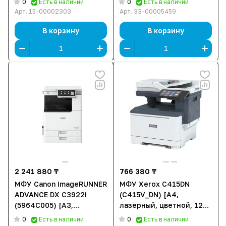
0
0
Есть в наличии
Есть в наличии
АПД, Wi-Fi, Ethernet (RJ-
Ethernet (RJ-45), USB,
Арт.
15-00002303
Арт.
33-00005459
45), USB]
Bluetooth]
В корзину
В корзину
2 241 880 ₸
766 380 ₸
МФУ Canon imageRUNNER
МФУ Xerox C415DN
ADVANCE DX C3922i
(C415V_DN) [A4,
(5964C005) [A3,
лазерный, цветной, 1200
лазерный, цветной, 1200
x 1200 DPI, Дуплекс,
0
0
Есть в наличии
Есть в наличии