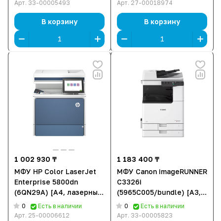
x 1200 DPI, Дуплекс,
АПД, Ethernet (RJ-45),
Арт.
33-00005493
Арт.
27-00018974
Ethernet (RJ-45), USB,
USB, NFC]
без тонера]
В корзину
В корзину
1 002 930 ₸
1 183 400 ₸
МФУ HP Color LaserJet
МФУ Canon imageRUNNER
Enterprise 5800dn
C3326i
(6QN29A) [A4, лазерный,
(5965C005/bundle) [A3,
цветной, Дуплекс, АПД,
лазерный, цветной, 1200
0
0
Есть в наличии
Есть в наличии
Ethernet (RJ-45), USB]
x 1200 DPI, Дуплекс, Wi-
Арт.
25-00006612
Арт.
33-00005823