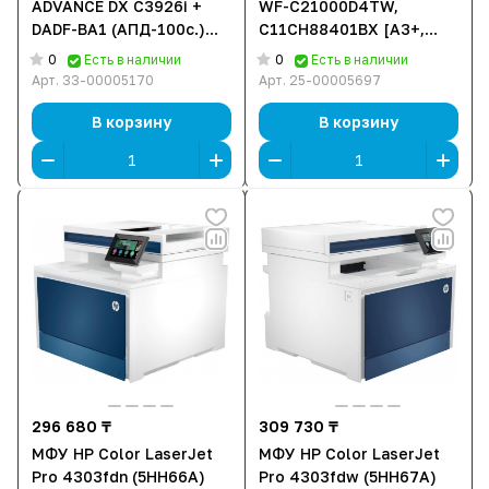
ADVANCE DX C3926i +
WF-C21000D4TW,
DADF-BA1 (АПД-100с.)
C11CH88401BX [A3+,
(5963C005/bundle) [A3,
лазерное, цветное,
0
0
Есть в наличии
Есть в наличии
лазерный, цветной, 1200
2400x600 DPI, Wi-Fi,
Арт.
33-00005170
Арт.
25-00005697
x 1200 DPI, USB/LAN]
Ethernet (RJ-45), USB]
В корзину
В корзину
296 680 ₸
309 730 ₸
МФУ HP Color LaserJet
МФУ HP Color LaserJet
Pro 4303fdn (5HH66A)
Pro 4303fdw (5HH67A)