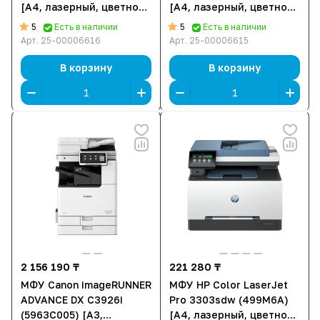
[A4, лазерный, цветной,
[A4, лазерный, цветной,
600 x 600 DPI, Дуплекс,
600 x 600 DPI, Дуплекс,
5
5
Есть в наличии
Есть в наличии
АПД, Ethernet (RJ-45),
Ethernet (RJ-45), USB,
Арт.
25-00006616
Арт.
25-00006615
USB]
Bluetooth]
В корзину
В корзину
2 156 190 ₸
221 280 ₸
МФУ Canon imageRUNNER
МФУ HP Color LaserJet
ADVANCE DX C3926i
Pro 3303sdw (499M6A)
(5963C005) [A3,
[A4, лазерный, цветной,