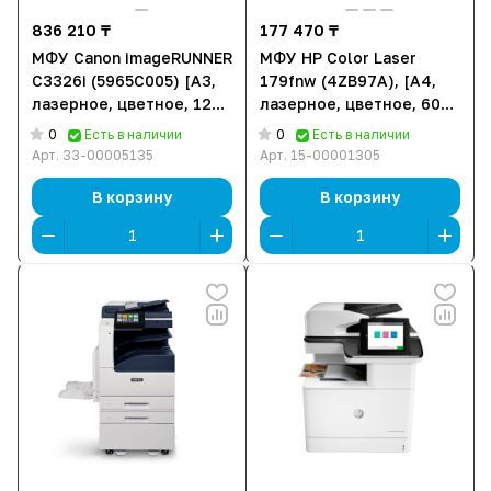
836 210 ₸
177 470 ₸
МФУ Canon imageRUNNER
МФУ HP Color Laser
C3326i (5965C005) [A3,
179fnw (4ZB97A), [A4,
лазерное, цветное, 1200
лазерное, цветное, 600
x 1200 DPI, Wi-Fi,
x 600 DPI, АПД, Wi-Fi,
0
0
Есть в наличии
Есть в наличии
Ethernet (RJ-45), USB]
Ethernet (RJ-45), USB]
Арт.
33-00005135
Арт.
15-00001305
В корзину
В корзину