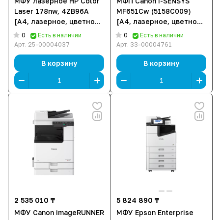
МФУ лазерное HP Color
МФП Canon i-SENSYS
Laser 178nw, 4ZB96A
MF651Cw (5158C009)
[A4, лазерное, цветное,
[A4, лазерное, цветное,
600x600 DPI, Wi-Fi,
1200 x 1200 DPI, Wi-Fi,
0
0
Есть в наличии
Есть в наличии
Ethernet (RJ-45), USB]
Ethernet (RJ-45), USB]
Арт.
25-00004037
Арт.
33-00004761
В корзину
В корзину
2 535 010 ₸
5 824 890 ₸
МФУ Canon imageRUNNER
МФУ Epson Enterprise