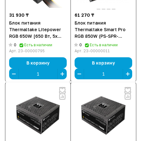
31 930 ₸
61 270 ₸
Блок питания
Блок питания
Thermaltake Litepower
Thermaltake Smart Pro
RGB 650W [650 Вт, 5x
RGB 850W (PS-SPR-
SATA, 2x 6+2 pin PCIe, 1x
0850FPCBEU-R) -
0
0
Есть в наличии
Есть в наличии
4+4 pin CPU, EPS12V]
модульный
Арт.
23-00000795
Арт.
23-00000011
В корзину
В корзину