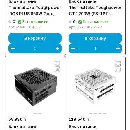
Блок питания
Блок питания
Thermaltake Toughpower
Thermaltake Toughpower
iRGB PLUS 850W Gold,
GT 1200W (PS-TPT-
PS-TPI-0850F3FDGE-1
1200FNFAGE-W) [1200
0
0
Есть в наличии
Есть в наличии
[850 Вт, 80 PLUS Gold,
Вт, 80 PLUS Gold, 6x
Арт.
27-00014057
Арт.
27-00026672
12x SATA, 6x 6+2 pin
SATA, 1 x 16 pin
PCIe, 2x 4+4 pin CPU]
(12VHPWR), 5 x 6+2 pin
В корзину
В корзину
PCIe, 2x 4+4 pin CPU,
ATX]
65 930 ₸
118 540 ₸
Блок питания
Блок питания