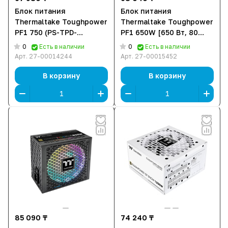
Блок питания
Блок питания
Thermaltake Toughpower
Thermaltake Toughpower
PF1 750 (PS-TPD-
PF1 650W [650 Вт, 80
0750FNFAPE-1) [750 Вт,
PLUS Platinum, 9x SATA,
0
0
Есть в наличии
Есть в наличии
80 PLUS Platinum, 9x
4x 6+2 pin PCIe, 2x 4+4
Арт.
27-00014244
Арт.
27-00015452
SATA, 4x 6+2 pin PCIe, 2x
pin CPU]
4+4 pin CPU]
В корзину
В корзину
85 090 ₸
74 240 ₸