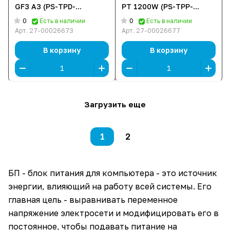
GF3 A3 (PS-TPD-
PT 1200W (PS-TPP-
1200FNFAGE-H) [1200 Вт,
1200FNFAPE-1) [1200 Вт,
0
0
Есть в наличии
Есть в наличии
80 PLUS Gold, 12x SATA,
80 PLUS Platinum, 6x
Арт.
27-00026673
Арт.
27-00026677
1 x 16 pin (12VHPWR), 2 x
SATA, 1 x 16 pin
6+2 pin PCIe, 1x 4+4 pin
(12VHPWR), 4 x 6+2 pin
В корзину
В корзину
CPU, ATX]
PCIe, 2x 4+4 pin CPU,
ATX]
Загрузить еще
1
2
БП - блок питания для компьютера - это источник
энергии, влияющий на работу всей системы. Его
главная цель - выравнивать переменное
напряжение электросети и модифицировать его в
постоянное, чтобы подавать питание на