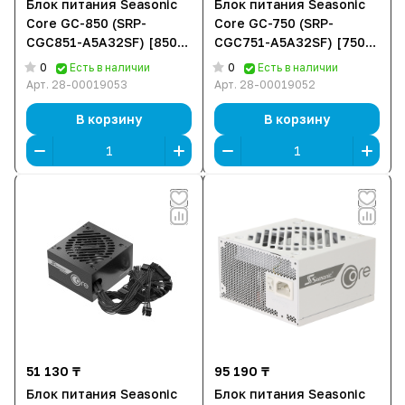
Блок питания Seasonic
Блок питания Seasonic
Core GC-850 (SRP-
Core GC-750 (SRP-
CGC851-A5A32SF) [850
CGC751-A5A32SF) [750
Вт, 80 PLUS Gold, 2x
Вт, 80 PLUS Gold, 2x
0
0
Есть в наличии
Есть в наличии
SATA, 1 x 16 pin
SATA, 1 x 16 pin
Арт.
28-00019053
Арт.
28-00019052
(12VHPWR), 3 x 6+2 pin
(12VHPWR), 2 x 6+2 pin
PCIe, 2x 4+4 pin CPU,
PCIe, 2x 4+4 pin CPU,
В корзину
В корзину
EPS12V, ATX]
EPS12V, ATX]
51 130 ₸
95 190 ₸
Блок питания Seasonic
Блок питания Seasonic