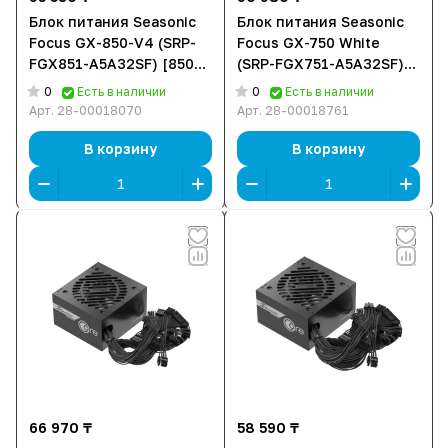
Блок питания Seasonic
Блок питания Seasonic
Focus GX-850-V4 (SRP-
Focus GX-750 White
FGX851-A5A32SF) [850
(SRP-FGX751-A5A32SF)
Вт, 80 PLUS Gold, 3x
[750 Вт, 80 PLUS Gold,
0
0
Есть в наличии
Есть в наличии
SATA, 1 x 16 pin
10x SATA, 2 x 6+2 pin
Арт.
28-00018070
Арт.
28-00018761
(12VHPWR), 3 x 6+2 pin
PCIe, 1x 4+4 pin CPU,
PCIe, 1x 4+4 pin CPU,
ATX]
В корзину
В корзину
ATX]
66 970 ₸
58 590 ₸