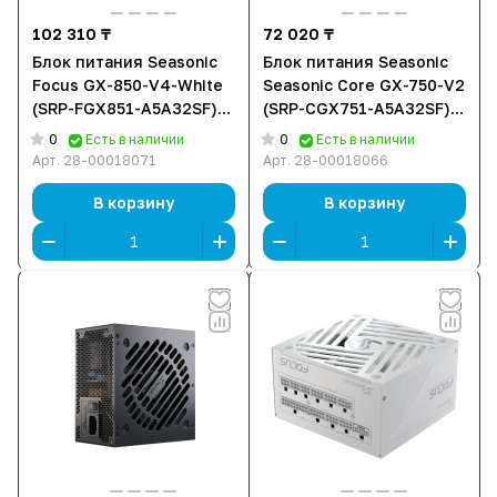
102 310 ₸
72 020 ₸
Блок питания Seasonic
Блок питания Seasonic
Focus GX-850-V4-White
Seasonic Core GX-750-V2
(SRP-FGX851-A5A32SF)
(SRP-CGX751-A5A32SF)
[850 Вт, 80 PLUS Gold, 3x
[750 Вт, 80 PLUS Gold, 3x
0
0
Есть в наличии
Есть в наличии
SATA, 1 x 16 pin
SATA, 1 x 16 pin
Арт.
28-00018071
Арт.
28-00018066
(12VHPWR), 3 x 6+2 pin
(12VHPWR), 2 x 6+2 pin
PCIe, 1x 4+4 pin CPU,
PCIe, 1x 4+4 pin CPU,
В корзину
В корзину
ATX]
ATX]