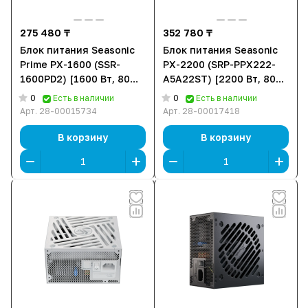
275 480 ₸
352 780 ₸
Блок питания Seasonic
Блок питания Seasonic
Prime PX-1600 (SSR-
PX-2200 (SRP-PPX222-
1600PD2) [1600 Вт, 80
A5A22ST) [2200 Вт, 80
PLUS Platinum, 18x SATA,
PLUS Platinum, 18x SATA,
0
0
Есть в наличии
Есть в наличии
6x 6+2 pin PCIe, 1x 4+4
4x 6+2 pin, 2x 16 pin
Арт.
28-00015734
Арт.
28-00017418
pin CPU, ATX]
(12VHPWR) PCIe, 3x 4+4
pin CPU, ATX]
В корзину
В корзину