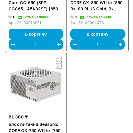
Core GC-650 (SRP-
CORE GX-850 White [850
CGC651-A5A32SF) [650
Вт, 80 PLUS Gold, 3x
Вт, 80 PLUS Gold, 2x
SATA, 1 x 16 pin
0
0
Есть в наличии
Есть в наличии
SATA, 2 x 6+2 pin PCIe, 2x
(12VHPWR), 3 x 6+2 pin
Арт.
28-00019051
Арт.
52-00004078
4+4 pin CPU, EPS12V,
PCIe, 1x 4+4 pin CPU,
ATX]
ATX]
В корзину
В корзину
81 380 ₸
Блок питания Seasonic
CORE GX-750 White [750