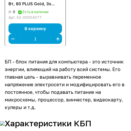
Вт, 80 PLUS Gold, 3x
SATA, 1 x 16 pin
0
Есть в наличии
(12VHPWR), 2 x 6+2 pin
Арт.
52-00004077
PCIe, 1x 4+4 pin CPU,
ATX]
В корзину
БП - блок питания для компьютера - это источник
энергии, влияющий на работу всей системы. Его
главная цель - выравнивать переменное
напряжение электросети и модифицировать его в
постоянное, чтобы подавать питание на
микросхемы, процессор, винчестер, видеокарту,
кулеры и т.д.
Характеристики КБП