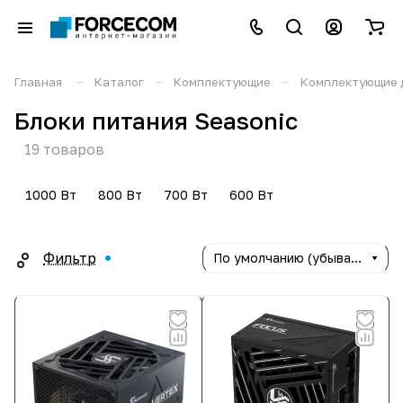
–
–
–
Главная
Каталог
Комплектующие
Комплектующие 
Блоки питания Seasonic
19 товаров
1000 Вт
800 Вт
700 Вт
600 Вт
Фильтр
По умолчанию (убывание)