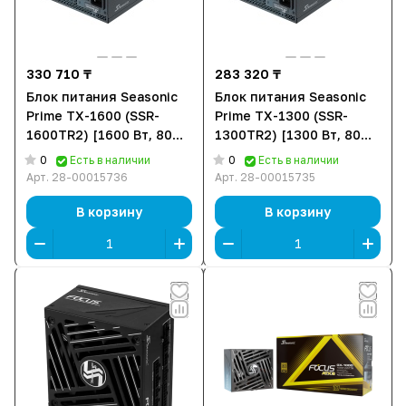
330 710 ₸
283 320 ₸
Блок питания Seasonic
Блок питания Seasonic
Prime TX-1600 (SSR-
Prime TX-1300 (SSR-
1600TR2) [1600 Вт, 80
1300TR2) [1300 Вт, 80
PLUS Titanium, 18x SATA,
PLUS Titanium, 18x SATA,
0
0
Есть в наличии
Есть в наличии
6x 6+2 pin PCIe, 1x 4+4
6x 6+2 pin PCIe, 1x 4+4
Арт.
28-00015736
Арт.
28-00015735
pin CPU, ATX]
pin CPU, ATX]
В корзину
В корзину