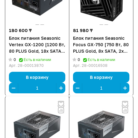
180 600 ₸
81 980 ₸
Блок питания Seasonic
Блок питания Seasonic
Vertex GX-1200 [1200 Вт,
Focus GX-750 [750 Вт, 80
80 PLUS Gold, 18x SATA,
PLUS Gold, 8x SATA, 2x
3x 6+2 pin PCIe, 2x 4+4
6+2 pin PCIe, 1x 4+4 pin,
0
0
Есть в наличии
Есть в наличии
pin CPU]
1x 8 pin CPU, EPS12V,
Арт.
28-00013870
Арт.
28-00016508
ATX]
В корзину
В корзину