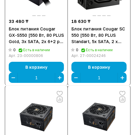
33 480 ₸
18 630 ₸
Блок питания Cougar
Блок питания Cougar SC
GX-S550 [550 Вт, 80 PLUS
550 [550 Вт, 80 PLUS
Gold, 3x SATA, 2x 6+2 pin
Standart, 5x SATA, 2 x
PCIe, 1x 4+4 pin CPU]
6+2 pin PCIe, 1x 4+4 pin
0
0
Есть в наличии
Есть в наличии
CPU, ATX]
Арт.
23-00000806
Арт.
27-00024246
В корзину
В корзину