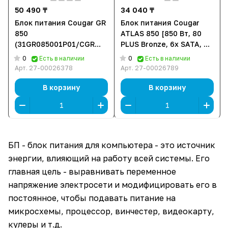
50 490 ₸
34 040 ₸
Блок питания Cougar GR
Блок питания Cougar
850
ATLAS 850 [850 Вт, 80
(31GR085001P01/CGR
PLUS Bronze, 6x SATA, 2
GDN-850) [850 Вт, 80
x 6+2 pin PCIe, 2x 4+4 pin
0
0
Есть в наличии
Есть в наличии
PLUS Gold, 6x SATA, 1 x
CPU, ATX]
Арт.
27-00026378
Арт.
27-00026789
16 pin (12VHPWR), 3 x
6+2 pin PCIe, 2x 4+4 pin
В корзину
В корзину
CPU, ATX]
БП - блок питания для компьютера - это источник
энергии, влияющий на работу всей системы. Его
главная цель - выравнивать переменное
напряжение электросети и модифицировать его в
постоянное, чтобы подавать питание на
микросхемы, процессор, винчестер, видеокарту,
кулеры и т.д.