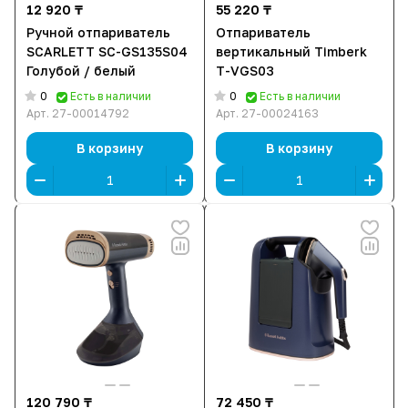
12 920 ₸
55 220 ₸
Ручной отпариватель
Отпариватель
SCARLETT SC-GS135S04
вертикальный Timberk
Голубой / белый
T-VGS03
0
0
Есть в наличии
Есть в наличии
Арт.
27-00014792
Арт.
27-00024163
В корзину
В корзину
120 790 ₸
72 450 ₸