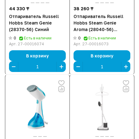
44 330 ₸
38 260 ₸
Отпариватель Russell
Отпариватель Russell
Hobbs Steam Genie
Hobbs Steam Genie
(28370-56) Синий
Aroma (28040-56)
Коричневый
0
0
Есть в наличии
Есть в наличии
Арт.
27-00016074
Арт.
27-00016073
В корзину
В корзину