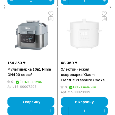
154 350 ₸
68 360 ₸
Мультиварка 10в1 Ninja
Электрическая
ON400 серый
скороварка Xiaomi
Electric Pressure Cooker
0
Есть в наличии
4.8L Белый
Арт.
16-00007298
0
Есть в наличии
Арт.
27-00023939
В корзину
В корзину