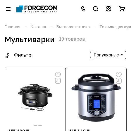
–
–
–
Главная
Каталог
Бытовая техника
Техника для кух
Мультиварки
19 товаров
Фильтр
Популярные
155 490 ₸
115 140 ₸