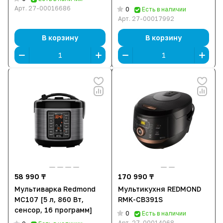
Арт.
27-00016686
0
Есть в наличии
Арт.
27-00017992
В корзину
В корзину
58 990 ₸
170 990 ₸
Мультиварка Redmond
Мультикухня REDMOND
MC107 [5 л, 860 Вт,
RMK-CB391S
сенсор, 16 программ]
0
Есть в наличии
Арт.
27-00014068