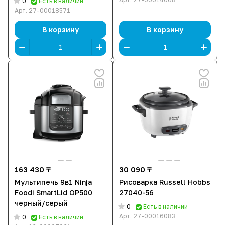
0
Есть в наличии
Арт.
27-00018571
В корзину
В корзину
163 430 ₸
30 090 ₸
Мультипечь 9в1 Ninja
Рисоварка Russell Hobbs
Foodi SmartLid OP500
27040-56
черный/серый
0
Есть в наличии
Арт.
27-00016083
0
Есть в наличии