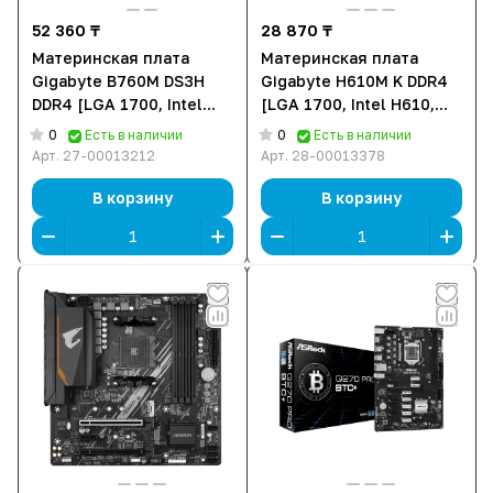
52 360 ₸
28 870 ₸
Материнская плата
Материнская плата
Gigabyte B760M DS3H
Gigabyte H610M K DDR4
DDR4 [LGA 1700, Intel
[LGA 1700, Intel H610,
B760, 4xDDR 4, 2xM.2,
2xDDR 4, 1xM.2, 1xPCI-E
0
0
Есть в наличии
Есть в наличии
1xPCI-E x16, Micro-ATX]
x16, Micro-ATX]
Арт.
27-00013212
Арт.
28-00013378
В корзину
В корзину