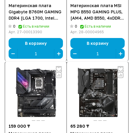
Материнская плата
Материнская плата MSI
Gigabyte B760M GAMING
MPG B550 GAMING PLUS,
DDR4 [LGA 1700, Intel
[AM4, AMD B550, 4xDDR
B760, 2xDDR 4, 2xM.2,
4, 2xM.2, 2xPCI-E x16,
0
0
Есть в наличии
Есть в наличии
1xPCI-E x16, Micro-ATX]
Standard-ATX]
Арт.
27-00013390
Арт.
28-00004965
В корзину
В корзину
159 000 ₸
65 280 ₸