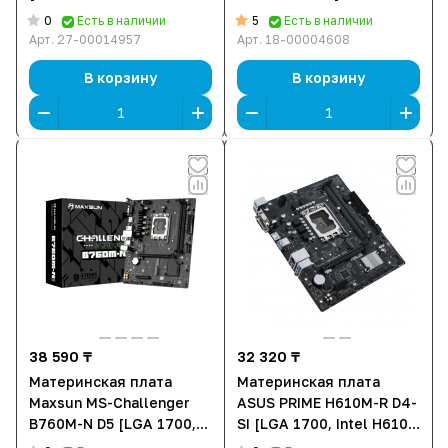
2xDDR 4, 2xM.2, 1xPCI-E
X670, 4xDDR 5, 4xM.2,
0
5
Есть в наличии
Есть в наличии
x16, Micro-ATX]
3xPCI-E x16, Standard-
Арт.
27-00014957
Арт.
18-00004608
ATX]
В корзину
В корзину
38 590 ₸
32 320 ₸
Материнская плата
Материнская плата
Maxsun MS-Challenger
ASUS PRIME H610M-R D4-
B760M-N D5 [LGA 1700,
SI [LGA 1700, Intel H610,
Intel B760, 2xDDR 5,
2xDDR 4, 1xM.2, 1xPCI-E