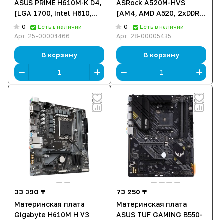
ASUS PRIME H610M-K D4,
ASRock A520M-HVS
[LGA 1700, Intel H610,
[AM4, AMD A520, 2xDDR
2xDDR 4, 1xM.2, 1xPCI-E
4, 1xM.2, 1xPCI-E x16,
0
0
Есть в наличии
Есть в наличии
x16, Micro-ATX]
Micro-ATX]
Арт.
25-00004466
Арт.
28-00005435
В корзину
В корзину
33 390 ₸
73 250 ₸
Материнская плата
Материнская плата
Gigabyte H610M H V3
ASUS TUF GAMING B550-