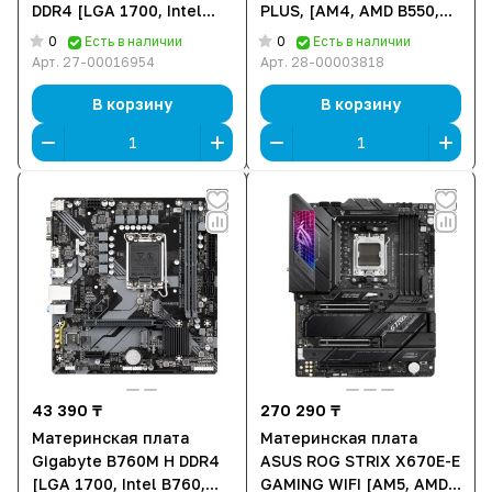
DDR4 [LGA 1700, Intel
PLUS, [AM4, AMD B550,
H610, 2xDDR 4, 1xM.2,
4xDDR 4, 3xM.2, 2xPCI-E
0
0
Есть в наличии
Есть в наличии
1xPCI-E x16, Micro-ATX]
x16, Standard-ATX]
Арт.
27-00016954
Арт.
28-00003818
В корзину
В корзину
43 390 ₸
270 290 ₸
Материнская плата
Материнская плата
Gigabyte B760M H DDR4
ASUS ROG STRIX X670E-E
[LGA 1700, Intel B760,
GAMING WIFI [AM5, AMD