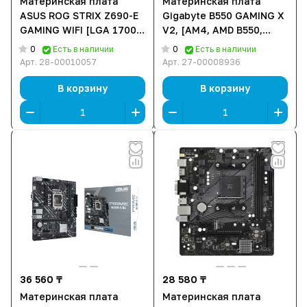
Материнская плата
Материнская плата
ASUS ROG STRIX Z690-E
Gigabyte B550 GAMING X
GAMING WIFI [LGA 1700,
V2, [AM4, AMD B550,
Intel Z690, 4xDDR 5,
4xDDR 4, 2xM.2, 2xPCI-E
0
0
Есть в наличии
Есть в наличии
3xM.2, 3xPCI-E x16,
x16, Standard-ATX]
Арт.
28-00010057
Арт.
27-00008936
Standard-ATX]
В корзину
В корзину
36 560 ₸
28 580 ₸
Материнская плата
Материнская плата