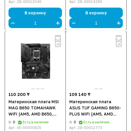
2xPCI-E x16, Standard-
5, 3xM.2, 1xPCI-E x16,
Арт.
28-00012040
Арт.
28-00014289
ATX]
Micro-ATX]
В корзину
В корзину
110 200 ₸
109 140 ₸
Материнcкая плата MSI
Материнская плата
MAG B650 TOMAHAWK
ASUS TUF GAMING B650-
WIFI [AM5, AMD B650,
PLUS WIFI [AM5, AMD
4xDDR 5, 3xM.2, 2xPCI-E
B650, 4xDDR 5, 3xM.2,
0
0
Есть в наличии
Есть в наличии
x16, Standard-ATX]
2xPCI-E x16, Standard-
Арт.
45-00000825
Арт.
28-00012773