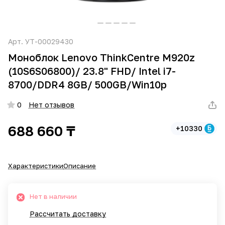
Арт.
УТ-00029430
Моноблок Lenovo ThinkCentre M920z
(10S6S06800)/ 23.8" FHD/ Intel i7-
8700/DDR4 8GB/ 500GB/Win10p
0
Нет отзывов
688 660 ₸
+10330
Характеристики
Описание
Нет в наличии
Рассчитать доставку