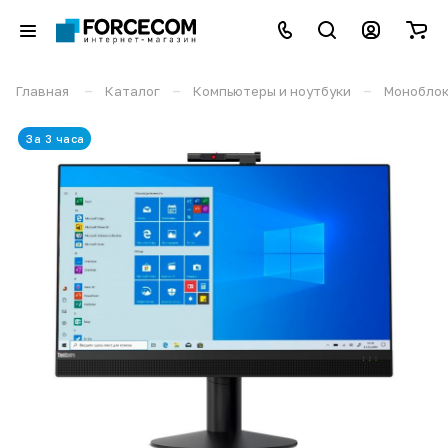
–
–
–
Главная
Каталог
Компьютеры и ноутбуки
Монобло
За 3 часа