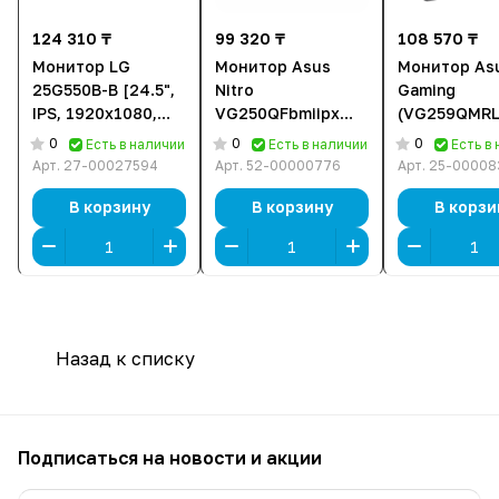
124 310 ₸
99 320 ₸
108 570 ₸
Монитор LG
Монитор Asus
Монитор As
25G550B-B [24.5",
Nitro
Gaming
IPS, 1920x1080,
VG250QFbmiipx
(VG259QMRL
300 Гц, 1 мс, HDMI
(UM.KV0EE.F04)
[24.5", IPS,
0
0
0
Есть в наличии
Есть в наличии
Есть в
x2, DisplayPort]
[24.5", IPS,
1920x1080, 3
Арт.
27-00027594
Арт.
52-00000776
Арт.
25-00008
1920x1080, 300 Гц,
1 мс, HDMI x2
1 мс, HDMI x2,
DisplayPort]
В корзину
В корзину
В корзи
DisplayPort]
Назад к списку
Подписаться
на новости и акции