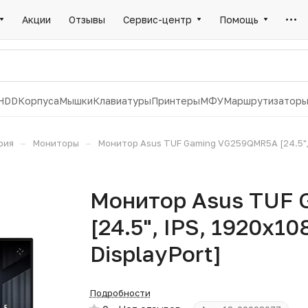
Акции
Отзывы
Сервис-центр
Помощь
HDD
Корпуса
Мышки
Клавиатуры
Принтеры
МФУ
Маршрутизатор
–
–
рия
Мониторы
Монитор Asus TUF Gaming VG259QMR5A [24.5", IPS
Монитор Asus TUF
[24.5", IPS, 1920x108
DisplayPort]
Подробности