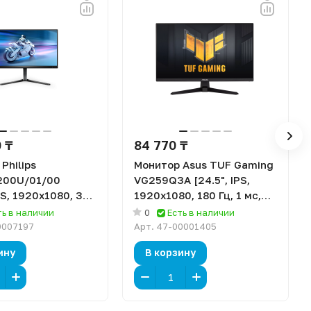
 ₸
84 770 ₸
Philips
Монитор Asus TUF Gaming
200U/01/00
VG259Q3A [24.5", IPS,
IPS, 1920x1080, 360
1920x1080, 180 Гц, 1 мс,
 HDMI x2,
HDMI x2, DisplayPort]
ть в наличии
0
Есть в наличии
ort]
0007197
Арт.
47-00001405
ину
В корзину