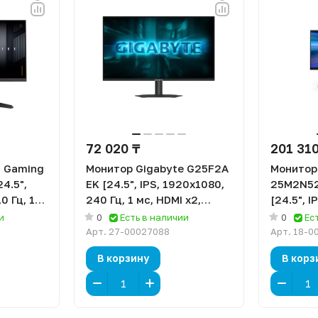
72 020 ₸
201 310
F Gaming
Монитор Gigabyte G25F2A
Монитор 
4.5",
EK [24.5", IPS, 1920x1080,
25M2N5
0 Гц, 1
240 Гц, 1 мс, HDMI x2,
[24.5", 
ayPort]
DisplayPort]
Гц, 1 мс,
и
0
Есть в наличии
0
Ес
DisplayP
Арт.
27-00027088
Арт.
18-0
В корзину
В корз