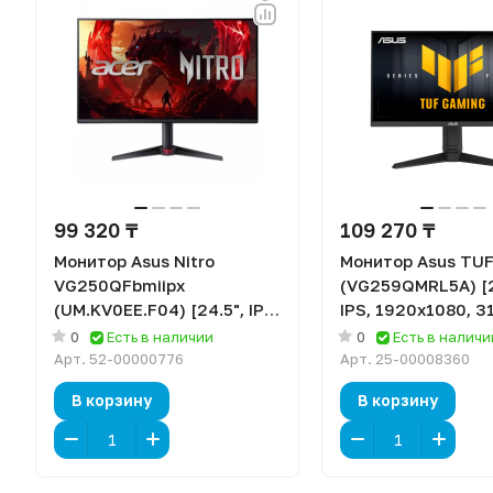
99 320 ₸
109 270 ₸
Монитор Asus Nitro
Монитор Asus TU
VG250QFbmiipx
(VG259QMRL5A) [2
(UM.KV0EE.F04) [24.5", IPS,
IPS, 1920x1080, 31
1920x1080, 300 Гц, 1 мс,
мс, HDMI x2, Displ
0
Есть в наличии
0
Есть в наличи
HDMI x2, DisplayPort]
Арт.
52-00000776
Арт.
25-00008360
В корзину
В корзину