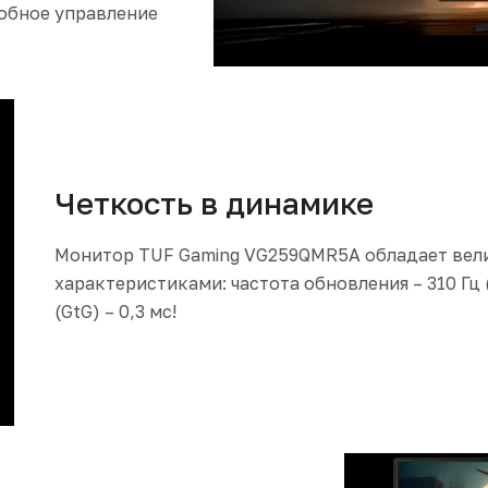
добное управление
Четкость в динамике
Монитор TUF Gaming VG259QMR5A обладает ве
характеристиками: частота обновления – 310 Гц
(GtG) – 0,3 мс!