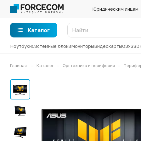
Юридическим лицам
Каталог
Ноутбуки
Системные блоки
Мониторы
Видеокарты
ОЗУ
SSD
–
–
–
Главная
Каталог
Оргтехника и периферия
Перифе