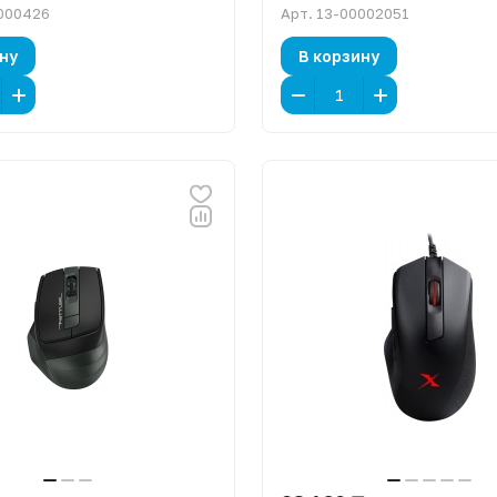
000426
Арт.
13-00002051
ну
В корзину