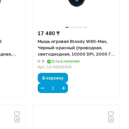
17 480 ₸
5
Мышь игровая Bloody W60-Max,
Черный-красный [проводная,
дная,
светодиодная, 10000 DPI, 2000 Гц,
подсветка]
0
Есть в наличии
Арт.
13-00002426
В корзину