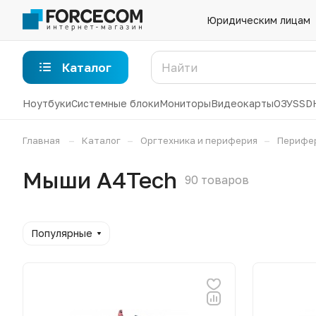
Юридическим лицам
Каталог
Ноутбуки
Системные блоки
Мониторы
Видеокарты
ОЗУ
SSD
–
–
–
Главная
Каталог
Оргтехника и периферия
Перифе
Мыши A4Tech
90 товаров
Популярные