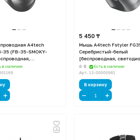
5 450 ₸
проводная A4tech
Мышь A4tech Fstyler FG3
FB-35 (FB-35-SMOKY-
Серебристый-белый
еспроводная,
[беспроводная, светодио
ная, 2000 DPI, 125 Гц]
2000 DPI, 125 Гц]
ь в наличии
0
Есть в наличии
001169
Арт.
13-00000981
ну
В корзину