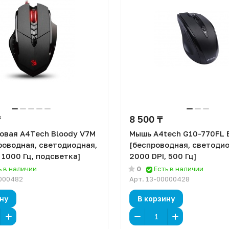
₸
8 500 ₸
овая A4Tech Bloody V7M
Мышь A4tech G10-770FL 
роводная, светодиодная,
[беспроводная, светодио
 1000 Гц, подсветка]
2000 DPI, 500 Гц]
ь в наличии
0
Есть в наличии
000482
Арт.
13-00000428
ну
В корзину