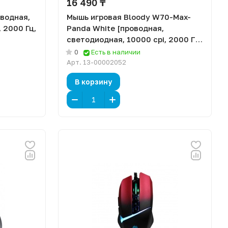
16 490 ₸
водная,
Мышь игровая Bloody W70-Max-
 2000 Гц,
Panda White [проводная,
светодиодная, 10000 cpi, 2000 Гц,
подсветка]
0
Есть в наличии
Арт.
13-00002052
В корзину