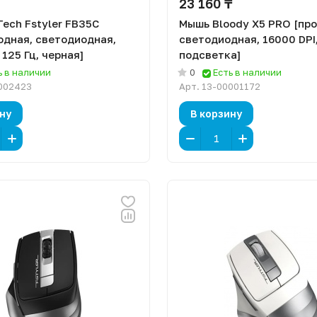
23 160 ₸
ech Fstyler FB35C
Мышь Bloody X5 PRO [про
одная, светодиодная,
светодиодная, 16000 DPI,
 125 Гц, черная]
подсветка]
ь в наличии
0
Есть в наличии
002423
Арт.
13-00001172
ну
В корзину