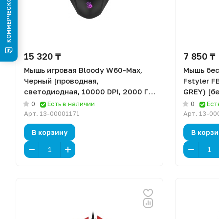
15 320 ₸
7 850 ₸
Мышь игровая Bloody W60-Max,
Мышь бес
Черный [проводная,
Fstyler 
светодиодная, 10000 DPI, 2000 Гц,
GREY) [б
подсветка]
светодиод
0
Есть в наличии
0
Ест
Арт.
13-00001171
Арт.
13-00
В корзину
В корзи