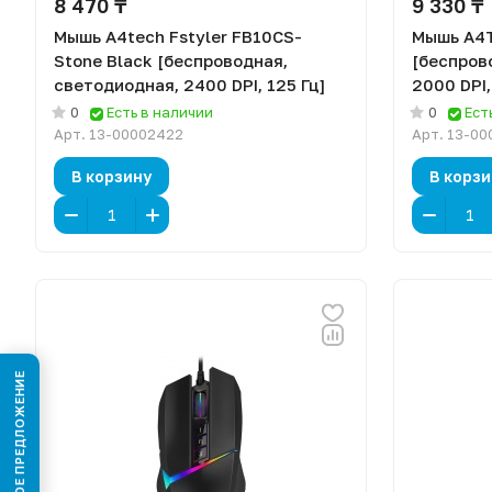
8 470 ₸
9 330 ₸
Мышь A4tech Fstyler FB10CS-
Мышь A4T
Stone Black [беспроводная,
[беспров
светодиодная, 2400 DPI, 125 Гц]
2000 DPI,
0
Есть в наличии
0
Ест
Арт.
13-00002422
Арт.
13-00
В корзину
В корзи
КОММЕРЧЕСКОЕ ПРЕДЛОЖЕНИЕ