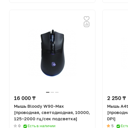
16 000 ₸
2 250 ₸
Мышь Bloody W90-Max
Мышь A4t
[проводная, светодиодная, 10000,
[проводн
125~2000 гц/сек подсветка]
DPI]
0
Есть в наличии
5
Ест