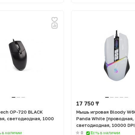
17 750 ₸
ech OP-720 BLACK
Мышь игровая Bloody W6
ая, светодиодная, 1000
Panda White [проводная,
светодиодная, 10000 DPI,
подсветка]
ь в наличии
0
Есть в наличии