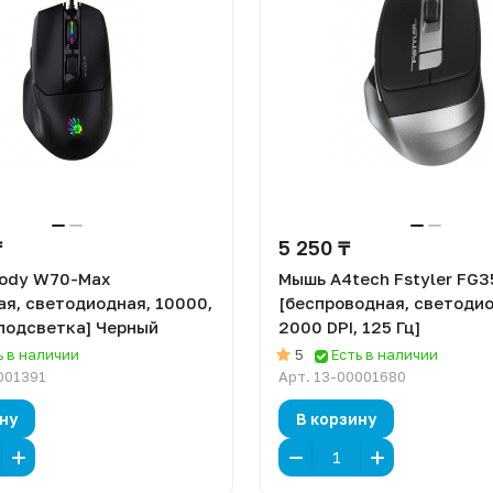
₸
5 250 ₸
ody W70-Max
Мышь A4tech Fstyler FG3
ая, светодиодная, 10000,
[беспроводная, светодио
 подсветка] Черный
2000 DPI, 125 Гц]
ь в наличии
5
Есть в наличии
001391
Арт.
13-00001680
ну
В корзину