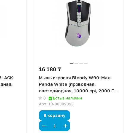
16 180 ₸
BLACK
Мышь игровая Bloody W90-Max-
дная,
Panda White [проводная,
светодиодная, 10000 cpi, 2000 Гц,
подсветка]
0
Есть в наличии
Арт.
13-00002053
В корзину