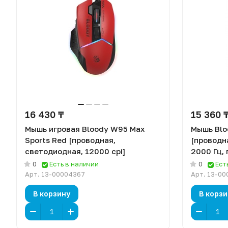
16 430 ₸
15 360 
Мышь игровая Bloody W95 Max
Мышь Blo
Sports Red [проводная,
[проводн
светодиодная, 12000 cpi]
2000 Гц,
0
Есть в наличии
0
Ест
Арт.
13-00004367
Арт.
13-00
В корзину
В корзи