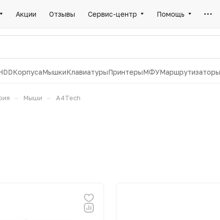
Акции
Отзывы
Сервис-центр
Помощь
HDD
Корпуса
Мышки
Клавиатуры
Принтеры
МФУ
Маршрутизатор
–
–
рия
Мыши
A4Tech