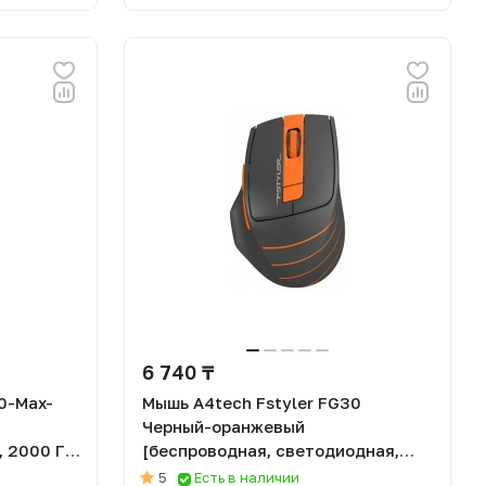
6 740 ₸
0-Max-
Мышь A4tech Fstyler FG30
Черный-оранжевый
 2000 Гц,
[беспроводная, светодиодная,
2000 DPI, 125 Гц]
5
Есть в наличии