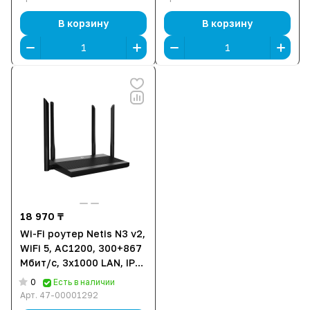
В корзину
В корзину
18 970 ₸
Wi-Fi роутер Netis N3 v2,
WiFi 5, AC1200, 300+867
Мбит/с, 3x1000 LAN, IP-
TV, TR069, Easy Mesh
0
Есть в наличии
Арт.
47-00001292