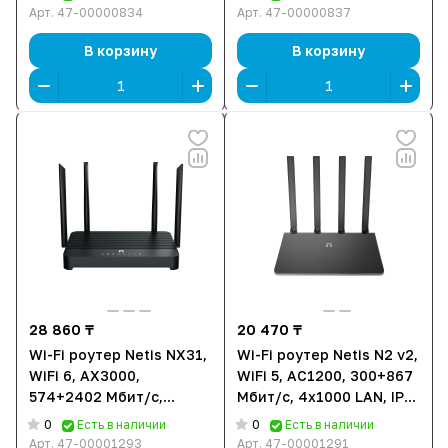
Арт.
47-00000834
Арт.
47-00000837
В корзину
В корзину
28 860 ₸
20 470 ₸
Wi-Fi роутер Netis NX31,
Wi-Fi роутер Netis N2 v2,
WiFi 6, AX3000,
WiFi 5, AC1200, 300+867
574+2402 Мбит/с,
Мбит/с, 4x1000 LAN, IP-
4x5dBi, TR-069, Mesh,
TV, TR069, Easy Mesh
0
0
Есть в наличии
Есть в наличии
IPTV, GWAN, 3xGLAN
Арт.
47-00001293
Арт.
47-00001291