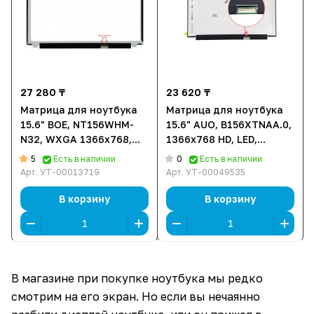
27 280 ₸
23 620 ₸
Матрица для ноутбука
Матрица для ноутбука
15.6" BOE, NT156WHM-
15.6" AUO, B156XTNAA.0,
N32, WXGA 1366x768,
1366x768 HD, LED,
LED, Bracket U/D
350.66×216.15
5
0
Есть в наличии
Есть в наличии
Арт.
УТ-00013719
Арт.
УТ-00049535
В корзину
В корзину
В магазине при покупке ноутбука мы редко
смотрим на его экран. Но если вы нечаянно