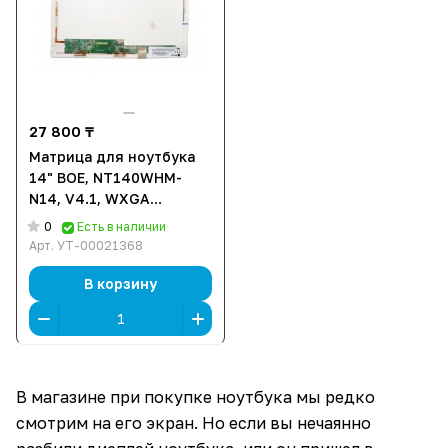
27 800 ₸
Матрица для ноутбука
14" BOE, NT140WHM-
N14, V4.1, WXGA
1366x768, LED
0
Есть в наличии
Арт.
УТ-00021368
В корзину
В магазине при покупке ноутбука мы редко
смотрим на его экран. Но если вы нечаянно