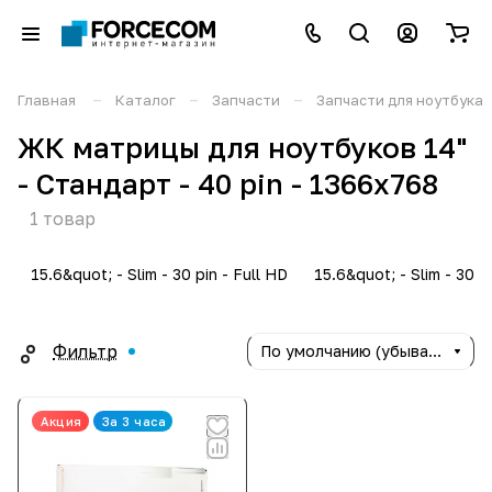
–
–
–
Главная
Каталог
Запчасти
Запчасти для ноутбука
ЖК матрицы для ноутбуков 14"
- Стандарт - 40 pin - 1366x768
1 товар
15.6&quot; - Slim - 30 pin - Full HD
15.6&quot; - Slim - 30 p
Фильтр
По умолчанию (убывание)
Акция
За 3 часа