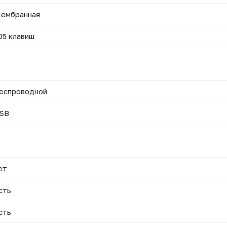
ембранная
05 клавиш
еспроводной
SB
ет
сть
сть