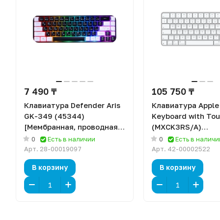
7 490 ₸
105 750 ₸
Клавиатура Defender Aris
Клавиатура Apple
GK-349 (45344)
Keyboard with Tou
[Мембранная, проводная,
(MXCK3RS/A)
клавиш - 68, подсветка,
[Мембранная,
0
Есть в наличии
0
Есть в наличи
черная]
беспроводная, кл
Арт.
28-00019097
Арт.
42-00002522
белая]
В корзину
В корзину