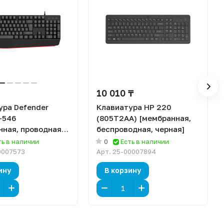
10 010 ₸
ура Defender
Клавиатура HP 220
-546
(805T2AA) [мембранная,
нная, проводная,
беспроводная, черная]
ть в наличии
0
Есть в наличии
0007573
Арт.
25-00007894
ину
В корзину