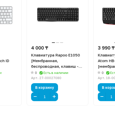
4 000 ₸
3 990 ₸
Клавиатура Rapoo E1050
Клавиат
ch ID
[Мембранная,
Atom HB
беспроводная, клавиш -
[мембра
104, черная]
черная]
и
0
Есть в наличии
0
Ес
авиш -,
Арт.
27-00027080
Арт.
18-0
В корзину
В корз