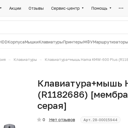
Акции
Отзывы
Сервис-центр
Помощь
HDD
Корпуса
Мышки
Клавиатуры
Принтеры
МФУ
Маршрутизатор
–
–
рия
Клавиатуры
Клавиатура+мышь Hama KMW-600 Plus (R118
Клавиатура+мышь 
(R1182686) [мембра
серая]
0
Нет отзывов
Арт.
28-00015944