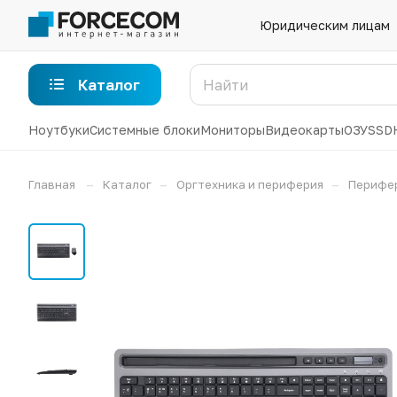
Юридическим лицам
Каталог
Ноутбуки
Системные блоки
Мониторы
Видеокарты
ОЗУ
SSD
–
–
–
Главная
Каталог
Оргтехника и периферия
Перифе