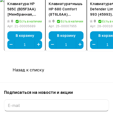
Клавиатура HP
Клавиатура+мышь
Клавиатура
585C (BD5F3AA)
HP 680 Comfort
Defender Lim
[Мембранная,
(8T6L6AA)
993 (45993)
беспроводная,
[мембранная,
[мембранна
0
0
0
Есть в наличии
Есть в наличии
Есть в
клавиш -, черная]
беспроводная,
беспроводн
Арт.
21-00005689
Арт.
25-00007955
Арт.
28-00016
черная]
черная]
В корзину
В корзину
В корзи
Назад к списку
Подписаться
на новости и акции