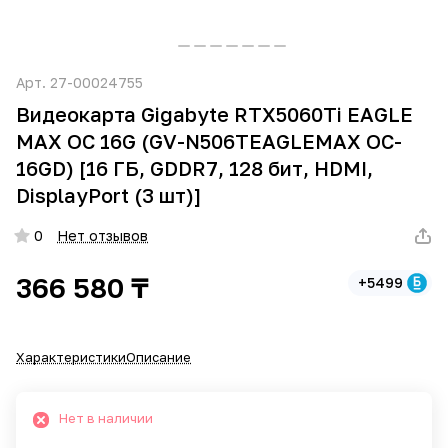
Арт.
27-00024755
Видеокарта Gigabyte RTX5060Ti EAGLE
MAX OC 16G (GV-N506TEAGLEMAX OC-
16GD) [16 ГБ, GDDR7, 128 бит, HDMI,
DisplayPort (3 шт)]
0
Нет отзывов
366 580 ₸
+5499
Характеристики
Описание
Нет в наличии