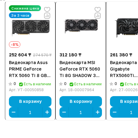
Снижена цена
За 3 часа
-8%
252 604 ₸
312 180 ₸
261 380 ₸
274 570 ₸
Видеокарта Asus
Видеокарта MSI
Видеокарта
PRIME GeForce
GeForce RTX 5060
Gigabyte
RTX 5060 Ti 8 GB
Ti 8G SHADOW 3X
RTX5060Ti
GDDR7 OC Edition
CLASSIC (G506T-
WINDFORCE
0
0
0
Есть в наличии
Есть в наличии
Есть в
(PRIME-RTX5060TI-
8S3CA) [8 ГБ,
OC 8G (GV-
Арт.
УТ-00050858
Арт.
18-00007964
Арт.
27-00026
O8G), 8 ГБ, GDDR7,
GDDR7, 128 бит,
N506TWF2M
128 бит, HDMI,
HDMI, DisplayPort
OC-8GD) [8 Г
В корзину
В корзину
В корзи
DisplayPort (3 шт)
(3 шт)]
GDDR7, 128 
HDMI, Displa
(3 шт)]