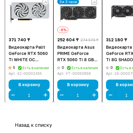
За 3 часа
-8%
371 740 ₸
252 604 ₸
312 180 ₸
274 570 ₸
Видеокарта Palit
Видеокарта Asus
Видеокарта
GeForce RTX 5060
PRIME GeForce
GeForce RTX
Ti WHITE OC
RTX 5060 Ti 8 GB
Ti 8G SHAD
(NE7506TU19T1-
GDDR7 OC Edition
CLASSIC (G5
5
0
0
Есть в наличии
Есть в наличии
Есть в
GB2061M) [16 ГБ,
(PRIME-RTX5060TI-
8S3CA) [8 ГБ
Арт.
42-00002455
Арт.
УТ-00050858
Арт.
18-00007
GDDR7, 128 бит,
O8G), 8 ГБ, GDDR7,
GDDR7, 128 
HDMI, DisplayPort
128 бит, HDMI,
HDMI, Displa
В корзину
В корзину
В корзи
(3 шт)]
DisplayPort (3 шт)
(3 шт)]
Назад к списку