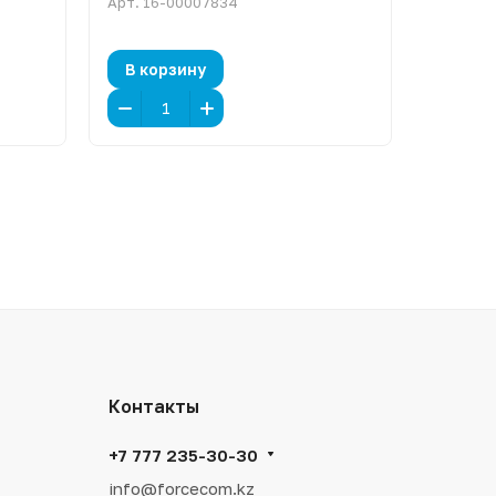
Арт.
16-00007834
Арт.
16-
В корзину
В кор
Контакты
+7 777 235-30-30
info@forcecom.kz