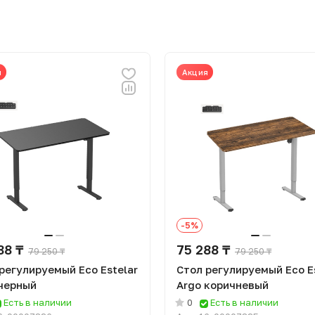
я
Акция
-5%
88 ₸
75 288 ₸
79 250 ₸
79 250 ₸
регулируемый Eco Estelar
Стол регулируемый Eco E
 черный
Argo коричневый
Есть в наличии
0
Есть в наличии