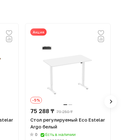
Акция
Акция
-5%
-5%
75 288 ₸
73 74
79 250 ₸
stelar
Стол регулируемый Eco Estelar
Стол р
Argo белый
Prizma
0
Есть в наличии
0
Е