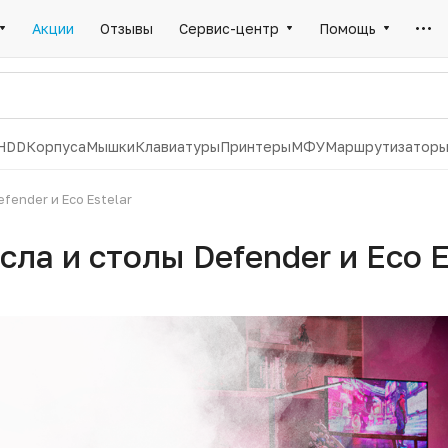
Акции
Отзывы
Сервис-центр
Помощь
HDD
Корпуса
Мышки
Клавиатуры
Принтеры
МФУ
Маршрутизатор
fender и Eco Estelar
ла и столы Defender и Eco E