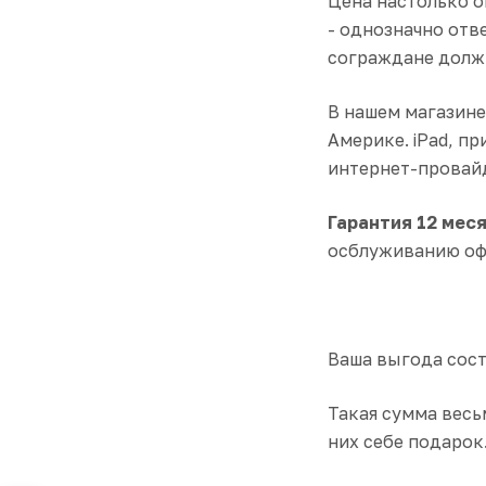
Цена настолько о
- однозначно отв
сограждане должн
В нашем магазине
Америке. iPad, п
интернет-провайд
Гарантия 12 мес
осблуживанию офиц
Ваша выгода сост
Такая сумма весь
них себе подарок