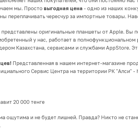
шеломляет наших покупателей, что они постоянно нас 
ечаем мы. Просто
выгодная цена
- одно из наших конк
ы переплачивать чересчур за импортные товары. Нав
 представлены оригинальные планшеты от Apple. Вы по
риобретенный у нас, работает в полнофункциональном
ером Казахстана, сервисами и службами AppStore. Эт
яцев!
Представленная в нашем интернет-магазине про
иального Сервис Центра на территории РК "Алси" - htt
авит 20 000 тенге
ма ощутима и не будет лишней. Правда? Никто не стан
.