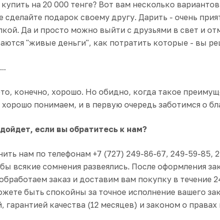
 купить на 20 000 тенге? Вот вам несколько варианто
е сделайте подарок своему другу. Дарить - очень прият
кой. Да и просто можно выйти с друзьями в свет и от
стаются "живые деньги", как потратить которые - вы р
..
это, конечно, хорошо. Но обидно, когда такое преим
 хорошо понимаем, и в первую очередь заботимся о б
дойдет, если вы обратитесь к нам?
нить нам по телефонам
+7 (727)
249-86-67, 249-59-85, 
бы всякие сомнения развеялись. После оформления зака
обработаем заказ и
доставим вам покупку в течение 2
ожете быть спокойны за точное исполнение вашего за
, гарантией качества (12 месяцев) и законом о правах