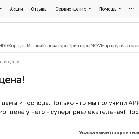
Акции
Отзывы
Сервис-центр
Помощь
HDD
Корпуса
Мышки
Клавиатуры
Принтеры
МФУ
Маршрутизатор
ьная цена!
цена!
дамы и господа. Только что мы получили APPL
мо, цена у него - суперпривлекательная! Пос
Уважаемые покупател