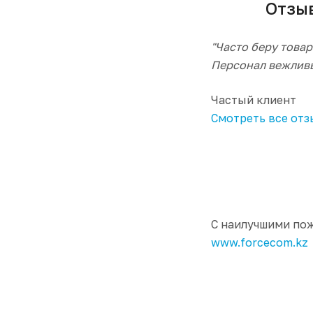
Отзыв к
"Часто беру това
Персонал вежливы
Частый клиент
Смотреть все от
C наилучшими по
www.forcecom.kz