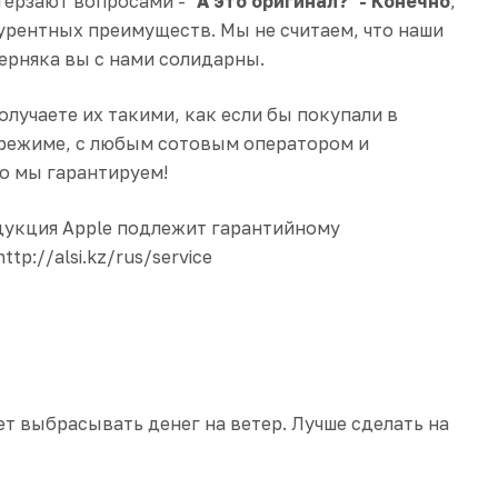
терзают вопросами - "
А это оригинал?
"
- Конечно
,
урентных преимуществ. Мы не считаем, что наши
ерняка вы с нами солидарны.
лучаете их такими, как если бы покупали в
 режиме, с любым сотовым оператором и
о мы гарантируем!
дукция Apple подлежит гарантийному
p://alsi.kz/rus/service
ет выбрасывать денег на ветер. Лучше сделать на