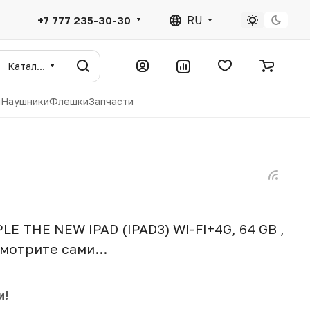
RU
+7 777 235-30-30
Каталог
ы
Наушники
Флешки
Запчасти
E THE NEW IPAD (IPAD3) WI-FI+4G, 64 GB ,
мотрите сами...
и!