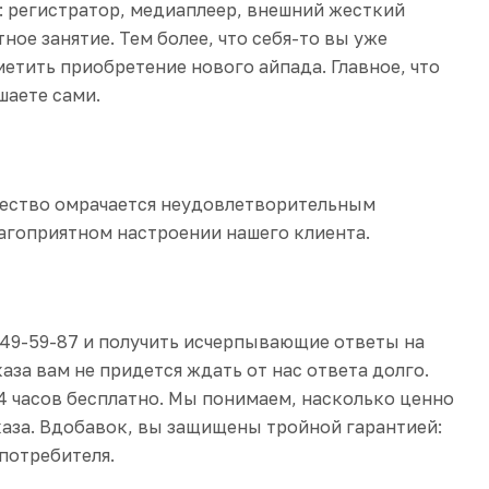
в: регистратор, медиаплеер, внешний жесткий
ное занятие. Тем более, что себя-то вы уже
метить приобретение нового айпада. Главное, что
ешаете сами.
ущество омрачается неудовлетворительным
лагоприятном настроении нашего клиента.
249-59-87
и получить исчерпывающие ответы на
за вам не придется ждать от нас ответа долго.
4 часов бесплатно
. Мы понимаем, насколько ценно
каза. Вдобавок, вы защищены тройной гарантией:
 потребителя.