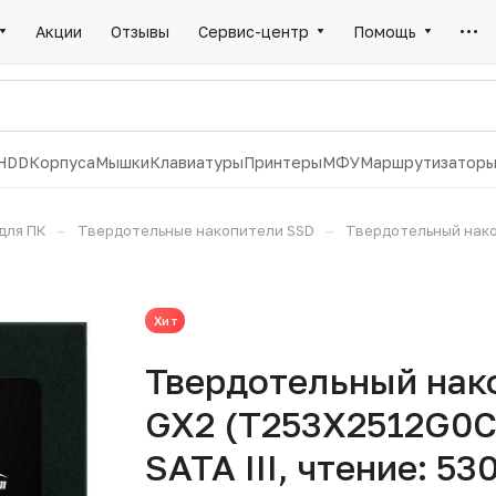
Акции
Отзывы
Сервис-центр
Помощь
HDD
Корпуса
Мышки
Клавиатуры
Принтеры
МФУ
Маршрутизатор
–
–
для ПК
Твердотельные накопители SSD
Твердотельный нако
Хит
Твердотельный нак
GX2 (T253X2512G0C10
SATA III, чтение: 53