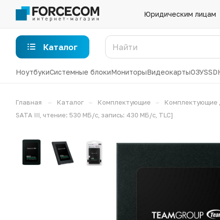
Юридическим лицам
Каталог
Ноутбуки
Системные блоки
Мониторы
Видеокарты
ОЗУ
SSD
–
–
–
Главная
Каталог
Комплектующие
Комплектующие 
SATA III, чтение: 530 МБ/с, запись: 430 МБ/с, TLC]