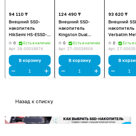
94 110 ₸
124 490 ₸
93 620 ₸
Внешний SSD-
Внешний SSD-
Внешний SS
накопитель
накопитель
накопитель
HikSemi HS-ESSD-
Kingston Dual
Verbatim Me
T200 [1 ТБ, USB
Portable
Mini (32031) 
0
0
0
Есть в наличии
Есть в наличии
Есть в
3.2 Gen 2 Type C]
(SPSD/1TB) [1 ТБ,
USB 3.2 Gen
Арт.
28-00018974
Арт.
27-00026509
Арт.
27-00025
USB 3.2 Gen 2 Type
Type C, 200
A, USB 3.2 Gen 2
МБ/с]
В корзину
В корзину
В корзи
Type C, чтение:
1050 Мб/с, запись:
950 Мб/сек]
Назад к списку