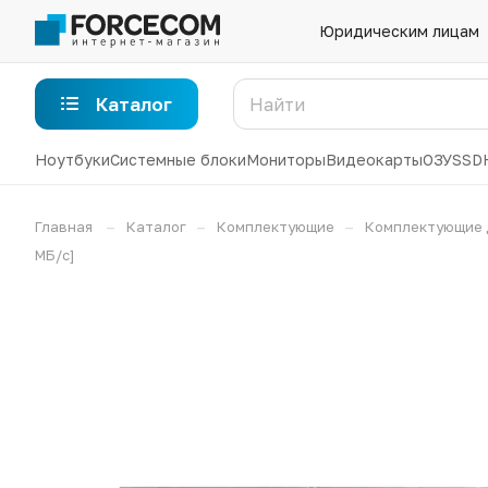
Юридическим лицам
Каталог
Ноутбуки
Системные блоки
Мониторы
Видеокарты
ОЗУ
SSD
–
–
–
Главная
Каталог
Комплектующие
Комплектующие 
МБ/с]