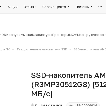
Акции
Отзывы
Сервис-центр
Помощь
HDD
Корпуса
Мышки
Клавиатуры
Принтеры
МФУ
Маршрутизатор
–
–
для ПК
Твердотельные накопители SSD
SSD-накопитель AMD 
SSD-накопитель AM
(R3MP30512G8) [512 
МБ/с]
0
Нет отзывов
Арт.
18-00006624