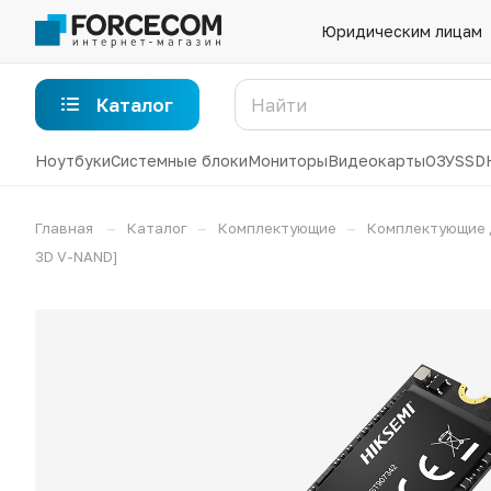
Юридическим лицам
Каталог
Ноутбуки
Системные блоки
Мониторы
Видеокарты
ОЗУ
SSD
–
–
–
Главная
Каталог
Комплектующие
Комплектующие 
3D V-NAND]