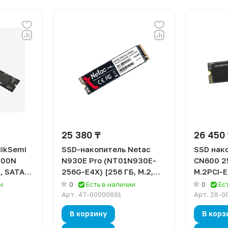
25 380 ₸
26 450
ikSemi
SSD-накопитель Netac
SSD нако
100N
N930E Pro (NT01N930E-
CN600 2
2, SATA
256G-E4X) [256 ГБ, M.2,
M.2PCI-E
PCI-E, 2130/1720 МБайт/
МБ/с, за
и
0
Есть в наличии
0
Ес
сек, TLC]
TLC]
Арт.
47-00000691
Арт.
28-0
В корзину
В корз