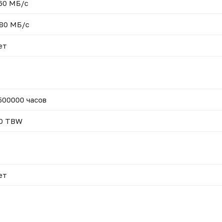
60 МБ/с
80 МБ/с
ет
500000 часов
0 TBW
ет