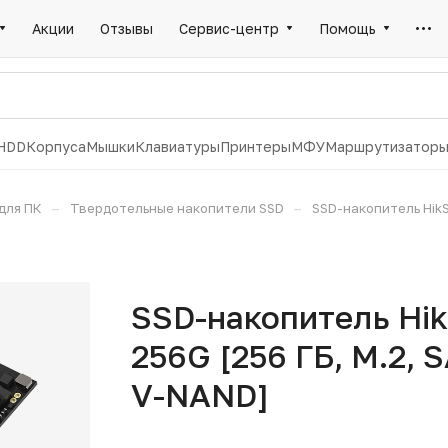
Акции
Отзывы
Сервис-центр
Помощь
HDD
Корпуса
Мышки
Клавиатуры
Принтеры
МФУ
Маршрутизатор
–
–
для ПК
Твердотельные накопители SSD
SSD-накопитель HikSe
SSD-накопитель Hi
256G [256 ГБ, M.2, S
V-NAND]