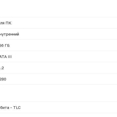
ля ПК
нутренний
56 ГБ
ATA III
.2
280
 бита - TLC