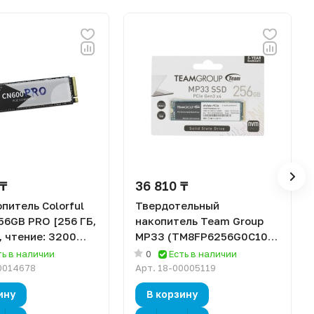
 ₸
36 810 ₸
питель Colorful
Твердотельный
56GB PRO [256 ГБ,
накопитель Team Group
, чтение: 3200
MP33 (TM8FP6256G0C101)
пись: 1200 МБ/с,
[256 ГБ, M.2 2280 PCI-E,
ть в наличии
0
Есть в наличии
чтение: 1600 МБ/с, запись:
0014678
Арт.
18-00005119
1000 МБ/с, TLC]
ину
В корзину