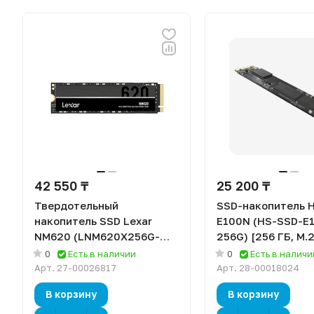
42 550 ₸
25 200 ₸
Твердотельный
SSD-накопитель H
накопитель SSD Lexar
E100N (HS-SSD-E
NM620 (LNM620X256G-
256G) [256 ГБ, M.
RNNNG) [256 ГБ, M.2, PCI-
III, 560/480 МБ/с]
0
Есть в наличии
0
Есть в наличи
E, чтение: 3500 Мбайт/
Арт.
27-00026817
Арт.
28-00018024
сек, запись: 1300 Мбайт/
В корзину
В корзину
сек]