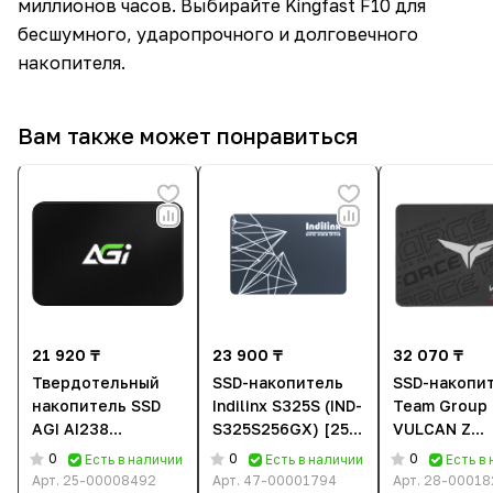
миллионов часов. Выбирайте Kingfast F10 для
бесшумного, ударопрочного и долговечного
накопителя.
Вам также может понравиться
21 920 ₸
23 900 ₸
32 070 ₸
Твердотельный
SSD-накопитель
SSD-накопи
накопитель SSD
Indilinx S325S (IND-
Team Group
AGI AI238
S325S256GX) [256
VULCAN Z
(AGI256G25AI238-
ГБ, 2.5", SATA III]
(T253TZ256
0
0
0
Есть в наличии
Есть в наличии
Есть в
CB) [256 ГБ, 2.5",
[256 ГБ, 2.5"
Арт.
25-00008492
Арт.
47-00001794
Арт.
28-00018