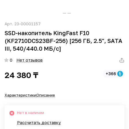
Арт.
23-00001157
SSD-накопитель KingFast F10
(KF2710DCS23BF-256) [256 ГБ, 2.5", SATA
III, 540/440.0 МБ/с]
0
Нет отзывов
24 380 ₸
+366
Характеристики
Описание
Нет в наличии
Рассчитать доставку