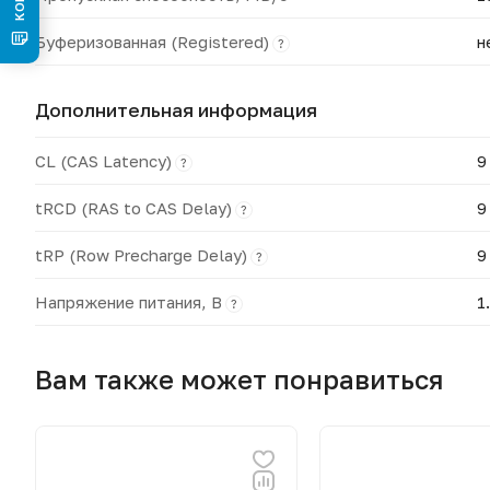
Буферизованная (Registered)
н
?
Дополнительная информация
CL (CAS Latency)
9
?
tRCD (RAS to CAS Delay)
9
?
tRP (Row Precharge Delay)
9
?
Напряжение питания, В
1
?
Вам также может понравиться