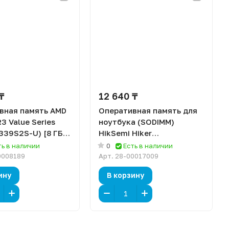
₸
12 640 ₸
вная память AMD
Оперативная память для
3 Value Series
ноутбука (SODIMM)
339S2S-U) [8 ГБ,
HikSemi Hiker
33 МГц, 1.5 В]
(HSC308S16Z1) [8 ГБ, DDR
ть в наличии
0
Есть в наличии
3, 1600 МГц]
0008189
Арт.
28-00017009
ину
В корзину