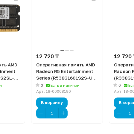
12 720 ₸
12 720 
ять AMD
Оперативная память AMD
Операти
ainment
Radeon R5 Entertainment
Radeon R
1S2SL-U)
Series (R538G1601S2S-U)
(R338G1
 МГц,
[8 ГБ, DDR 3, 1600 МГц, 1.5
DDR 3, 13
и
0
Есть в наличии
0
Ес
]
В]
Арт.
18-00008190
Арт.
18-0
В корзину
В корз