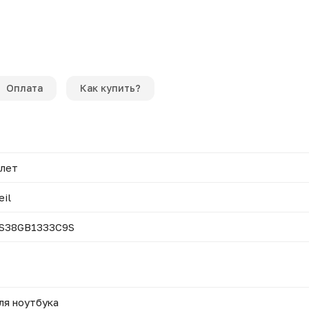
Оплата
Как купить?
 лет
eil
S38GB1333C9S
ля ноутбука