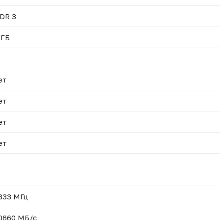
DR 3
 ГБ
ет
ет
ет
ет
333 МГц
0660 МБ/с