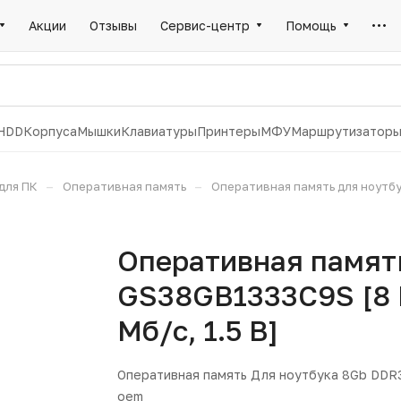
Акции
Отзывы
Сервис-центр
Помощь
HDD
Корпуса
Мышки
Клавиатуры
Принтеры
МФУ
Маршрутизатор
–
–
для ПК
Оперативная память
Оперативная память для ноутбука
Оперативная память
GS38GB1333C9S [8 Г
Мб/с, 1.5 В]
Оперативная память Для ноутбука 8Gb DDR
oem