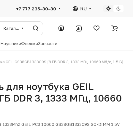
RU
+7 777 235-30-30
Каталог
ы
Наушники
Флешки
Запчасти
 GEIL GS38GB1333C9S [8 ГБ DDR 3, 1333 МГц, 10660 Мб/с, 1.5 В]
 для ноутбука GEIL
Б DDR 3, 1333 МГц, 10660
3 1333Mhz GEIL PC3 10660 GS38GB1333C9S SO-DIMM 1,5V