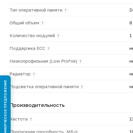
Тип оперативной памяти
D
?
Общий объем
8
?
Количество модулей
1
?
Поддержка ECC
н
?
Низкопрофильная (Low Profile)
н
?
Радиатор
н
?
КОММЕРЧЕСКОЕ ПРЕДЛОЖЕНИЕ
Подсветка оперативной памяти
н
?
Производительность
Частота
1
?
Пропускная способность, МБ/с
1