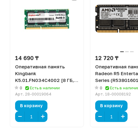
14 690 ₸
12 720 ₸
Оперативная память
Оперативная пам
Kingbank
Radeon R5 Entert
K5.01.FN034C4002 [8 ГБ,
Series (R538G160
DDR 3, 1600 МГц, 1.35 В]
[8 ГБ, DDR 3, 1600
0
Есть в наличии
0
Есть в наличи
1.35 В, подсветка
Арт.
28-00019064
Арт.
18-00008192
В корзину
В корзину