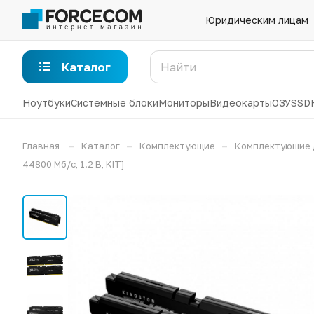
Юридическим лицам
Каталог
Ноутбуки
Системные блоки
Мониторы
Видеокарты
ОЗУ
SSD
–
–
–
Главная
Каталог
Комплектующие
Комплектующие 
44800 Мб/с, 1.2 В, KIT]