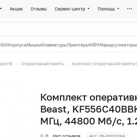
Акции
Отзывы
Сервис-центр
Помощь
HDD
Корпуса
Мышки
Клавиатуры
Принтеры
МФУ
Маршрутизатор
–
–
для ПК
Оперативная память
Комплект оперативной памяти Ki
Комплект оперативн
Beast, KF556C40BBK
МГц, 44800 Мб/с, 1.2
0
Нет отзывов
Арт.
28-00010194