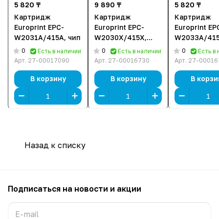
5 820 ₸
9 890 ₸
5 820 ₸
Картридж
Картридж
Картридж
Europrint EPC-
Europrint EPC-
Europrint EP
W2031A/415A, чип
W2030X/415X,
W2033A/415
совместимый,
0
0
0
Есть в наличии
Есть в наличии
Есть в
черный, чип
Арт.
27-00017090
Арт.
27-00016730
Арт.
27-00016
В корзину
В корзину
В корзи
Назад к списку
Подписаться
на новости и акции