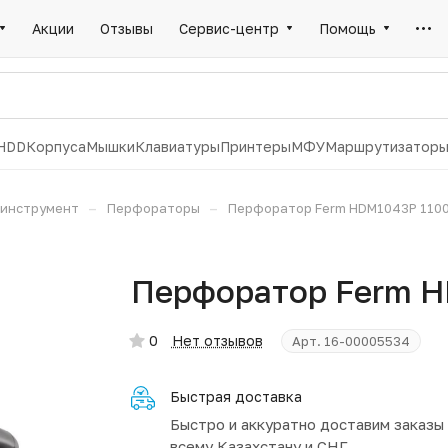
Акции
Отзывы
Сервис-центр
Помощь
HDD
Корпуса
Мышки
Клавиатуры
Принтеры
МФУ
Маршрутизатор
–
–
инструмент
Перфораторы
Перфоратор Ferm HDM1043P 110
Перфоратор Ferm 
0
Нет отзывов
Арт.
16-00005534
Быстрая доставка
Быстро и аккуратно доставим заказы
всему Казахстану и СНГ