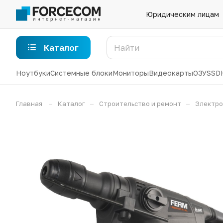
Юридическим лицам
Каталог
Ноутбуки
Системные блоки
Мониторы
Видеокарты
ОЗУ
SSD
–
–
–
Главная
Каталог
Строительство и ремонт
Электро