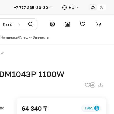
RU
+7 777 235-30-30
Каталог
ы
Наушники
Флешки
Запчасти
0W
HDM1043P 1100W
64 340 ₸
 по
+965