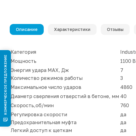
Описание
Характеристики
Отзывы
Категория
Industr
КОММЕРЧЕСКОЕ ПРЕДЛОЖЕНИЕ
Мощность
1100 В
Энергия удара MAX, Дж
7
Количество режимов работы
3
Максимальное число ударов
4860
Диаметр сверления отверстий в бетоне, мм
40
Скорость,об/мин
760
Регулировка скорости
да
Предохранительная муфта
да
Легкий доступ к щеткам
да