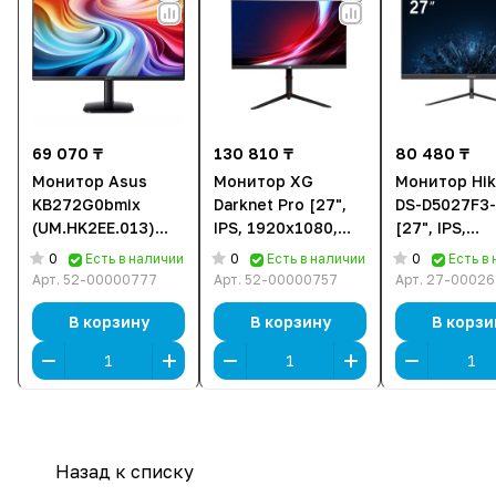
69 070 ₸
130 810 ₸
80 480 ₸
Монитор Asus
Монитор XG
Монитор Hik
KB272G0bmix
Darknet Pro [27",
DS-D5027F3
(UM.HK2EE.013)
IPS, 1920x1080,
[27", IPS,
[27", IPS,
360 Гц, 1 мс, HDMI
1920x1080, 1
0
0
0
Есть в наличии
Есть в наличии
Есть в
1920x1080, 120 Гц,
x2, DisplayPort x2]
14 мс, HDMI
Арт.
52-00000777
Арт.
52-00000757
Арт.
27-00026
1 мс, HDMI, VGA (D-
(D-Sub)]
Sub)]
В корзину
В корзину
В корзи
Назад к списку