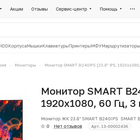
Акции
Отзывы
Сервис-центр
Помощь
HDD
Корпуса
Мышки
Клавиатуры
Принтеры
МФУ
Маршрутизатор
–
–
рия
Мониторы
Монитор SMART B240IPS [23.8" IPS, 1920x1080, 6
Монитор SMART B240
1920x1080, 60 Гц, 3
Монитор ЖК 23.8" SMART B240IPS SMART 
0
Нет отзывов
Арт.
13-00002436