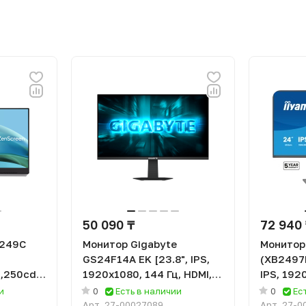
50 090 ₸
72 940
B249C
Монитор Gigabyte
Монитор 
GS24F14A EK [23.8", IPS,
(XB2497H
,250cd/m2,1k:1,178/178,5ms,HDMI,USB-
1920x1080, 144 Гц, HDMI,
IPS, 192
DisplayPort]
мс, HDMI
и
0
Есть в наличии
0
Ес
Арт.
27-00027089
Арт.
27-0