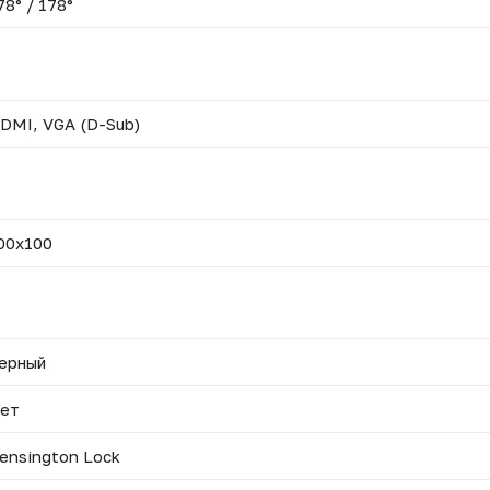
78° / 178°
DMI, VGA (D-Sub)
00x100
ерный
ет
ensington Lock