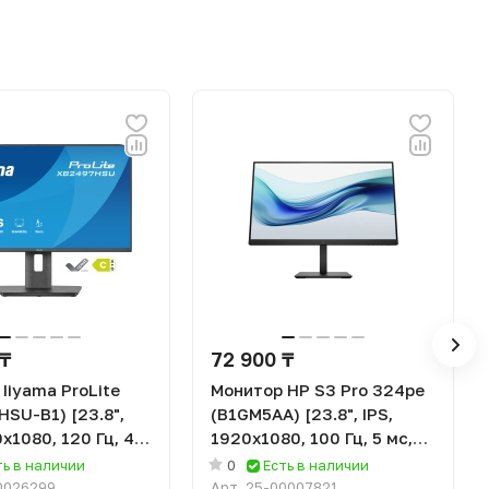
 ₸
72 900 ₸
Iiyama ProLite
Монитор HP S3 Pro 324pe
SU-B1) [23.8",
(B1GM5AA) [23.8", IPS,
0x1080, 120 Гц, 4
1920x1080, 100 Гц, 5 мс,
, DisplayPort]
HDMI, DisplayPort, VGA (D-
ть в наличии
0
Есть в наличии
Sub)]
0026299
Арт.
25-00007821