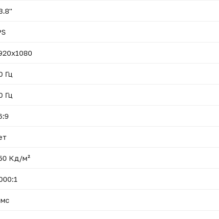
3.8"
PS
920x1080
0 Гц
0 Гц
6:9
ет
50 Кд/м²
000:1
 мс