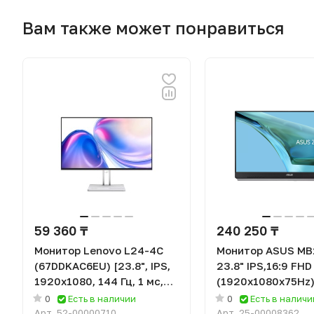
Вам также может понравиться
59 360 ₸
240 250 ₸
Монитор Lenovo L24-4C
Монитор ASUS M
(67DDKAC6EU) [23.8", IPS,
23.8" IPS,16:9 FHD
1920x1080, 144 Гц, 1 мс,
(1920x1080x75Hz)
HDMI, VGA (D-Sub)]
C,1Wx2
0
Есть в наличии
0
Есть в наличи
Арт.
52-00000710
Арт.
25-00008362