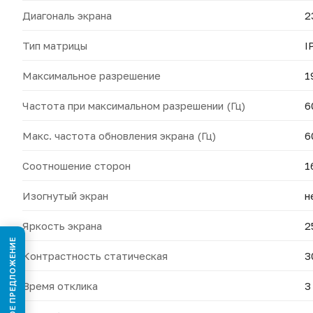
Диагональ экрана
2
Тип матрицы
I
Максимальное разрешение
1
Частота при максимальном разрешении (Гц)
6
Макс. частота обновления экрана (Гц)
6
Соотношение сторон
1
Изогнутый экран
н
Яркость экрана
2
КОММЕРЧЕСКОЕ ПРЕДЛОЖЕНИЕ
Контрастность статическая
3
Время отклика
3