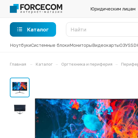
Юридическим лицам
Каталог
Ноутбуки
Системные блоки
Мониторы
Видеокарты
ОЗУ
SSD
–
–
–
Главная
Каталог
Оргтехника и периферия
Перифе