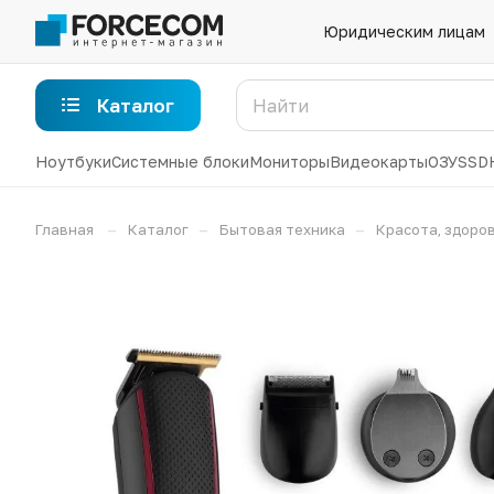
Юридическим лицам
Каталог
Ноутбуки
Системные блоки
Мониторы
Видеокарты
ОЗУ
SSD
–
–
–
Главная
Каталог
Бытовая техника
Красота, здоров