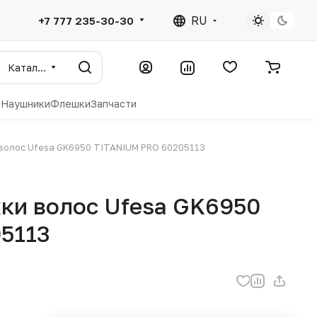
RU
+7 777 235-30-30
Каталог
ы
Наушники
Флешки
Запчасти
волос Ufesa GK6950 TITANIUM PRO 60205113
ки волос Ufesa GK6950
5113