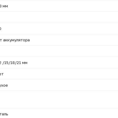
8 мм
0
т аккумулятора
2 /15/18/21 мм
ет
ухое
таль