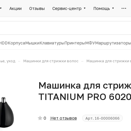
Акции
Отзывы
Сервис-центр
Помощь
HDD
Корпуса
Мышки
Клавиатуры
Принтеры
МФУ
Маршрутизатор
–
–
ье, уход
Машинки для стрижки волос
Машинка для стрижки 
Машинка для стриж
TITANIUM PRO 6020
0
Нет отзывов
Арт.
16-00006066