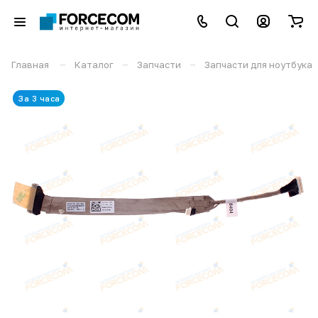
–
–
–
Главная
Каталог
Запчасти
Запчасти для ноутбука
За 3 часа